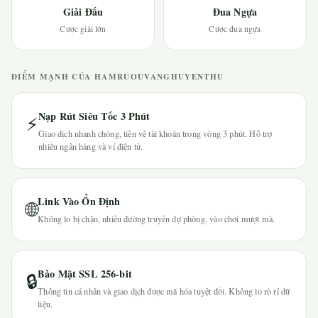
Giải Đấu
Đua Ngựa
Cược giải lớn
Cược đua ngựa
ĐIỂM MẠNH CỦA HAMRUOUVANGHUYENTHU
Nạp Rút Siêu Tốc 3 Phút
⚡
Giao dịch nhanh chóng, tiền về tài khoản trong vòng 3 phút. Hỗ trợ
nhiều ngân hàng và ví điện tử.
Link Vào Ổn Định
🌐
Không lo bị chặn, nhiều đường truyền dự phòng, vào chơi mượt mà.
Bảo Mật SSL 256-bit
🔒
Thông tin cá nhân và giao dịch được mã hóa tuyệt đối. Không lo rò rỉ dữ
liệu.