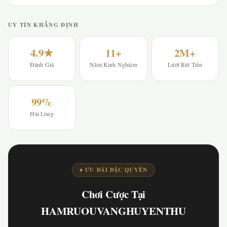
UY TÍN KHẲNG ĐỊNH
4.9★
11+
2M+
Đánh Giá
Năm Kinh Nghiệm
Lượt Rút Tiền
99%
Hài Lòng
♠ ƯU ĐÃI ĐẶC QUYỀN
Chơi Cược Tại
HAMRUOUVANGHUYENTHU