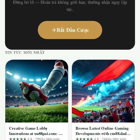
Đừng bỏ lỡ — Hoàn trả không giới hạn, thưởng nhận ngay lập
tức.
Bắt Đầu Cược
TIN TỨC MỚI NHẤT
Creative Game Lobby
Browse Latest Online Gaming
Innovations at uu88pai.com: A
Developments with cm88.dad:
UX-Focused Review
A Review Built on Verification
★★★★★
4.8 · 2985+ lượt xem
★★★★★
4.8 · 2489+ lượt xem