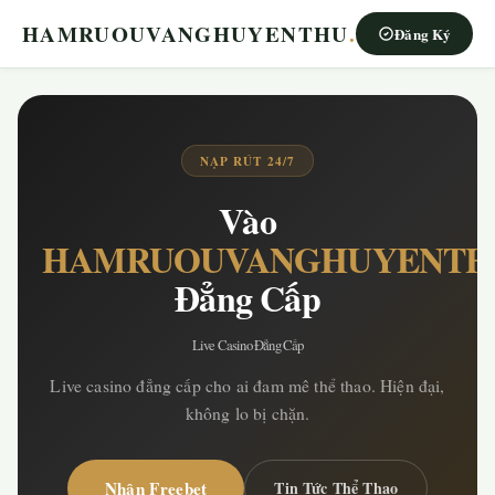
HAMRUOUVANGHUYENTHU
.
Đăng Ký
NẠP RÚT 24/7
Vào
HAMRUOUVANGHUYENTH
Đẳng Cấp
Live Casino Đẳng Cấp
Live casino đẳng cấp cho ai đam mê thể thao. Hiện đại,
không lo bị chặn.
Nhận Freebet
Tin Tức Thể Thao