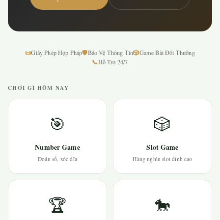
📜
🛡
🎲
Giấy Phép Hợp Pháp
Bảo Vệ Thông Tin
Game Bài Đổi Thưởng
📞
Hỗ Trợ 24/7
CHƠI GÌ HÔM NAY
🎯
🎲
Number Game
Slot Game
Đoán số, xóc đĩa
Hàng nghìn slot đỉnh cao
🏆
🐎