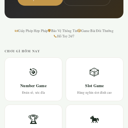
📜
🛡
🎲
Giấy Phép Hợp Pháp
Bảo Vệ Thông Tin
Game Bài Đổi Thưởng
📞
Hỗ Trợ 24/7
CHƠI GÌ HÔM NAY
🎯
🎲
Number Game
Slot Game
Đoán số, xóc đĩa
Hàng nghìn slot đỉnh cao
🏆
🐎