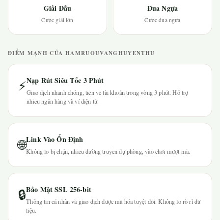
Giải Đấu
Đua Ngựa
Cược giải lớn
Cược đua ngựa
ĐIỂM MẠNH CỦA HAMRUOUVANGHUYENTHU
Nạp Rút Siêu Tốc 3 Phút
⚡
Giao dịch nhanh chóng, tiền về tài khoản trong vòng 3 phút. Hỗ trợ
nhiều ngân hàng và ví điện tử.
Link Vào Ổn Định
🌐
Không lo bị chặn, nhiều đường truyền dự phòng, vào chơi mượt mà.
Bảo Mật SSL 256-bit
🔒
Thông tin cá nhân và giao dịch được mã hóa tuyệt đối. Không lo rò rỉ dữ
liệu.