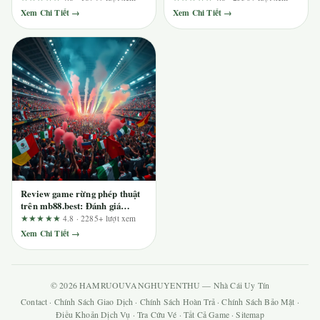
Xem Chi Tiết →
Xem Chi Tiết →
Review game rừng phép thuật
trên mb88.best: Đánh giá
chuyên sâu theo hành trình
★★★★★
4.8 · 2285+ lượt xem
người dùng
Xem Chi Tiết →
© 2026 HAMRUOUVANGHUYENTHU — Nhà Cái Uy Tín
Contact
·
Chính Sách Giao Dịch
·
Chính Sách Hoàn Trả
·
Chính Sách Bảo Mật
·
Điều Khoản Dịch Vụ
·
Tra Cứu Vé
·
Tất Cả Game
·
Sitemap