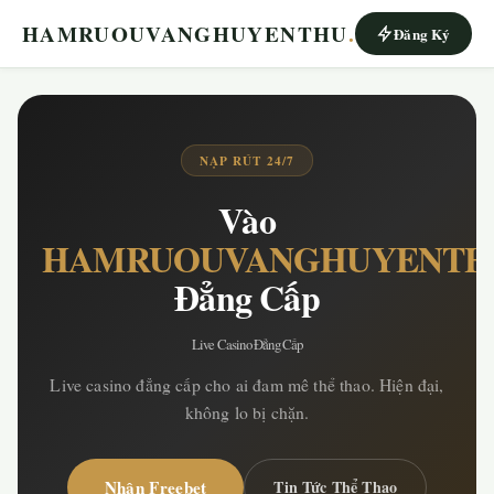
HAMRUOUVANGHUYENTHU
.
Đăng Ký
NẠP RÚT 24/7
Vào
HAMRUOUVANGHUYENTH
Đẳng Cấp
Live Casino Đẳng Cấp
Live casino đẳng cấp cho ai đam mê thể thao. Hiện đại,
không lo bị chặn.
Nhận Freebet
Tin Tức Thể Thao