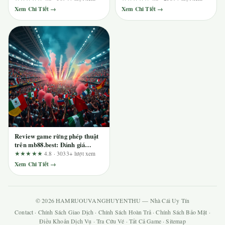
Xem Chi Tiết →
Xem Chi Tiết →
Review game rừng phép thuật
trên mb88.best: Đánh giá
chuyên sâu theo hành trình
★★★★★
4.8 · 3033+ lượt xem
người dùng
Xem Chi Tiết →
© 2026 HAMRUOUVANGHUYENTHU — Nhà Cái Uy Tín
Contact
·
Chính Sách Giao Dịch
·
Chính Sách Hoàn Trả
·
Chính Sách Bảo Mật
·
Điều Khoản Dịch Vụ
·
Tra Cứu Vé
·
Tất Cả Game
·
Sitemap