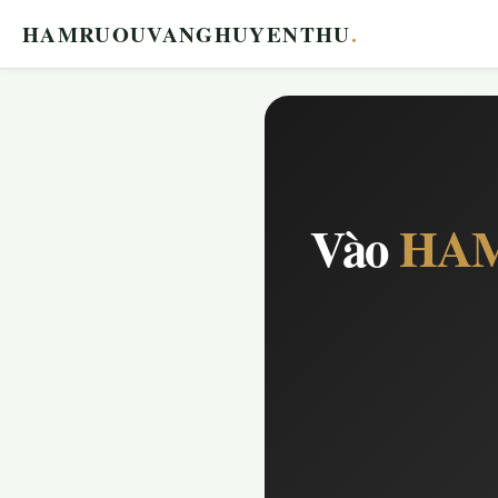
HAMRUOUVANGHUYENTHU
.
Vào
HA