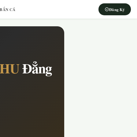
Đăng Ký
BẮN CÁ
HU
Đẳng