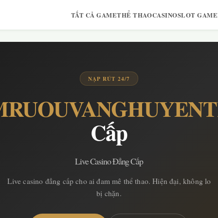
TẤT CẢ GAME
THỂ THAO
CASINO
SLOT GAME
NẠP RÚT 24/7
MRUOUVANGHUYENT
Cấp
Live Casino Đẳng Cấp
Live casino đẳng cấp cho ai đam mê thể thao. Hiện đại, không lo
bị chặn.