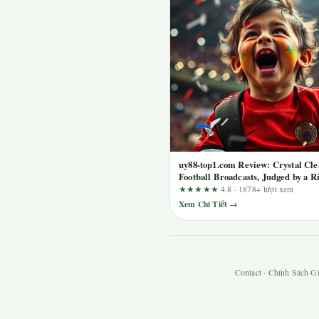
uy88-top1.com Review: Crystal Cle
Football Broadcasts, Judged by a R
Manager&rsquo;s Checklist
★★★★★
4.8 · 1878+ lượt xem
Xem Chi Tiết →
Contact
·
Chính Sách G