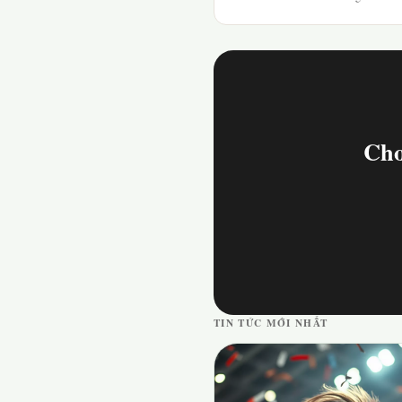
Ch
TIN TỨC MỚI NHẤT