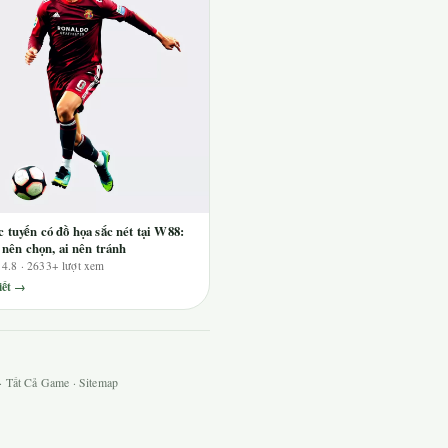
 tuyến có đồ họa sắc nét tại W88:
 nên chọn, ai nên tránh
★
4.8 · 2633+ lượt xem
iết →
·
Tất Cả Game
·
Sitemap