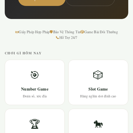
📜
🛡
🎲
Giấy Phép Hợp Pháp
Bảo Vệ Thông Tin
Game Bài Đổi Thưởng
📞
Hỗ Trợ 24/7
CHƠI GÌ HÔM NAY
🎯
🎲
Number Game
Slot Game
Đoán số, xóc đĩa
Hàng nghìn slot đỉnh cao
🏆
🐎