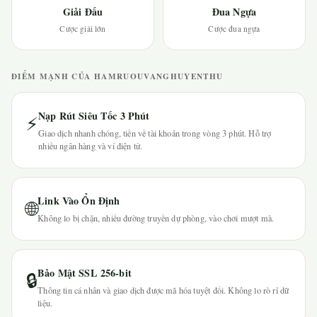
Giải Đấu
Đua Ngựa
Cược giải lớn
Cược đua ngựa
ĐIỂM MẠNH CỦA HAMRUOUVANGHUYENTHU
Nạp Rút Siêu Tốc 3 Phút
⚡
Giao dịch nhanh chóng, tiền về tài khoản trong vòng 3 phút. Hỗ trợ
nhiều ngân hàng và ví điện tử.
Link Vào Ổn Định
🌐
Không lo bị chặn, nhiều đường truyền dự phòng, vào chơi mượt mà.
Bảo Mật SSL 256-bit
🔒
Thông tin cá nhân và giao dịch được mã hóa tuyệt đối. Không lo rò rỉ dữ
liệu.