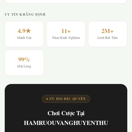
UY TÍN KHẲNG ĐỊNH
4.9★
11+
2M+
Đánh Giá
Năm Kinh Nghiệm
Lượt Rút Tiền
99%
Hài Lòng
♠ ƯU ĐÃI ĐẶC QUYỀN
Chơi Cược Tại
HAMRUOUVANGHUYENTHU