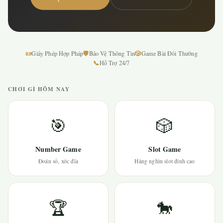
📜
🛡
🎲
Giấy Phép Hợp Pháp
Bảo Vệ Thông Tin
Game Bài Đổi Thưởng
📞
Hỗ Trợ 24/7
CHƠI GÌ HÔM NAY
🎯
🎲
Number Game
Slot Game
Đoán số, xóc đĩa
Hàng nghìn slot đỉnh cao
🏆
🐎