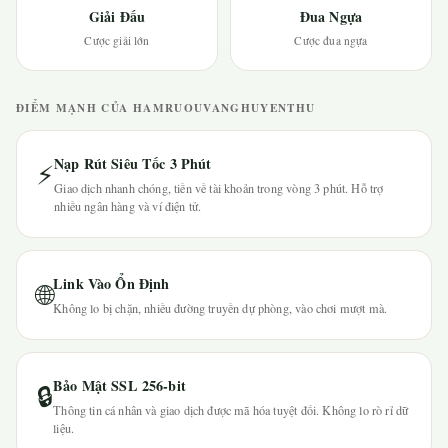
Giải Đấu
Đua Ngựa
Cược giải lớn
Cược đua ngựa
ĐIỂM MẠNH CỦA HAMRUOUVANGHUYENTHU
Nạp Rút Siêu Tốc 3 Phút
⚡
Giao dịch nhanh chóng, tiền về tài khoản trong vòng 3 phút. Hỗ trợ
nhiều ngân hàng và ví điện tử.
Link Vào Ổn Định
🌐
Không lo bị chặn, nhiều đường truyền dự phòng, vào chơi mượt mà.
Bảo Mật SSL 256-bit
🔒
Thông tin cá nhân và giao dịch được mã hóa tuyệt đối. Không lo rò rỉ dữ
liệu.