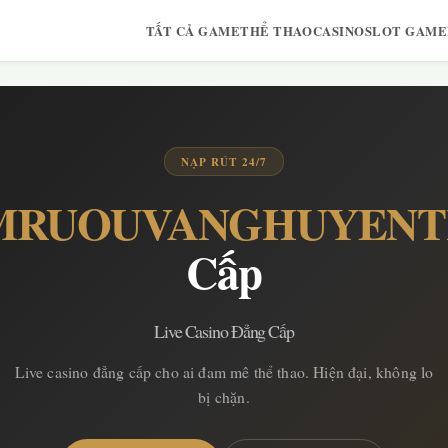
TẤT CẢ GAME
THỂ THAO
CASINO
SLOT GAME
NẠP RÚT 24/7
MRUOUVANGHUYENT
Cấp
Live Casino Đẳng Cấp
Live casino đẳng cấp cho ai đam mê thể thao. Hiện đại, không lo
bị chặn.