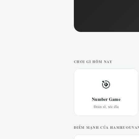
CHƠI GÌ HÔM NAY
🎯
Number Game
Đoán số, xóc đĩa
ĐIỂM MẠNH CỦA HAMRUOUVA