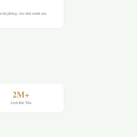
ền dự phòng, vào chơi mượt mà.
2M+
Lượt Rút Tiền