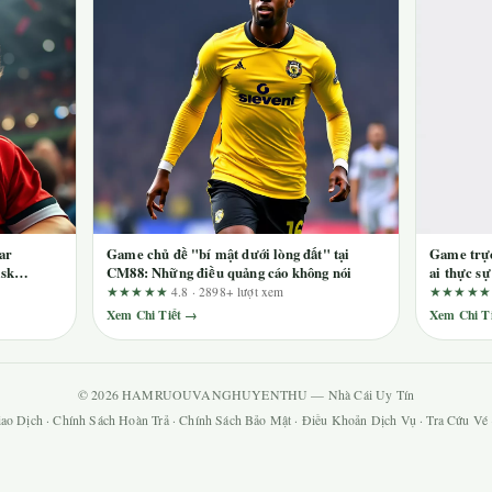
ar
Game chủ đề "bí mật dưới lòng đất" tại
Game trực
isk
CM88: Những điều quảng cáo không nói
ai thực sự
★★★★★
4.8 · 2898+ lượt xem
★★★★
Xem Chi Tiết →
Xem Chi T
© 2026 HAMRUOUVANGHUYENTHU — Nhà Cái Uy Tín
iao Dịch
·
Chính Sách Hoàn Trả
·
Chính Sách Bảo Mật
·
Điều Khoản Dịch Vụ
·
Tra Cứu Vé