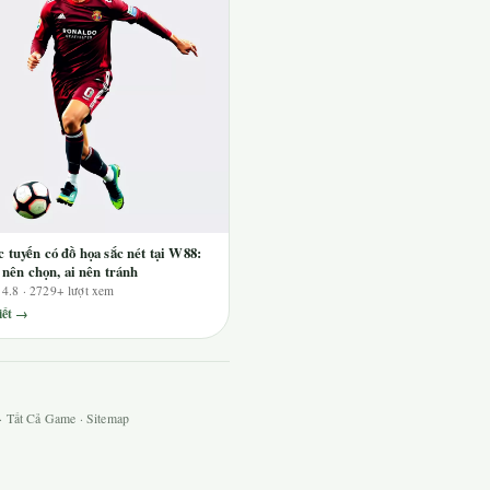
 tuyến có đồ họa sắc nét tại W88:
 nên chọn, ai nên tránh
★
4.8 · 2729+ lượt xem
iết →
·
Tất Cả Game
·
Sitemap