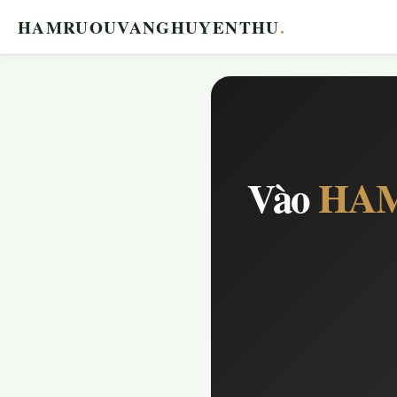
HAMRUOUVANGHUYENTHU
.
Vào
HA