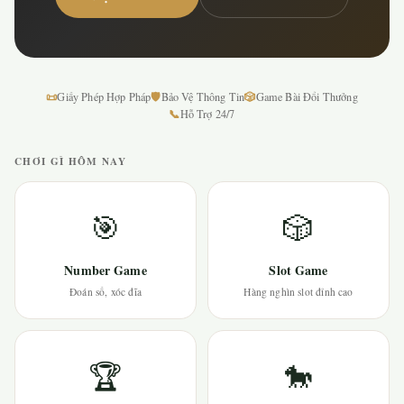
📜
🛡
🎲
Giấy Phép Hợp Pháp
Bảo Vệ Thông Tin
Game Bài Đổi Thưởng
📞
Hỗ Trợ 24/7
CHƠI GÌ HÔM NAY
🎯
🎲
Number Game
Slot Game
Đoán số, xóc đĩa
Hàng nghìn slot đỉnh cao
🏆
🐎