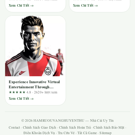
Xem Chi Tiết →
Xem Chi Tiết →
Experience Innovative Virtual
Entertainment Through
w88.trading: A UX Expert’s
★★★★★
4.8 · 2620+ lượt xem
Touchpoint Review
Xem Chi Tiết →
© 2026 HAMRUOUVANGHUYENTHU — Nhà Cái Uy Tín
Contact
·
Chính Sách Giao Dịch
·
Chính Sách Hoàn Trả
·
Chính Sách Bảo Mật
·
Điều Khoản Dịch Vụ
·
Tra Cứu Vé
·
Tất Cả Game
·
Sitemap