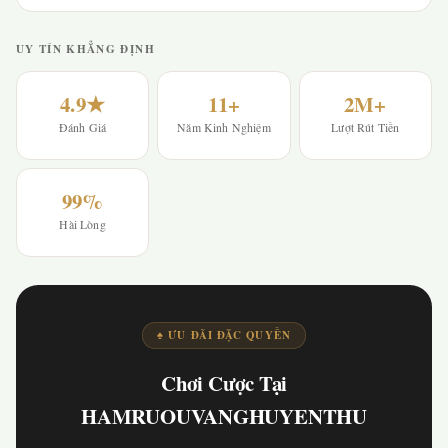
UY TÍN KHẲNG ĐỊNH
4.9★
11+
2M+
Đánh Giá
Năm Kinh Nghiệm
Lượt Rút Tiền
99%
Hài Lòng
♠ ƯU ĐÃI ĐẶC QUYỀN
Chơi Cược Tại
HAMRUOUVANGHUYENTHU