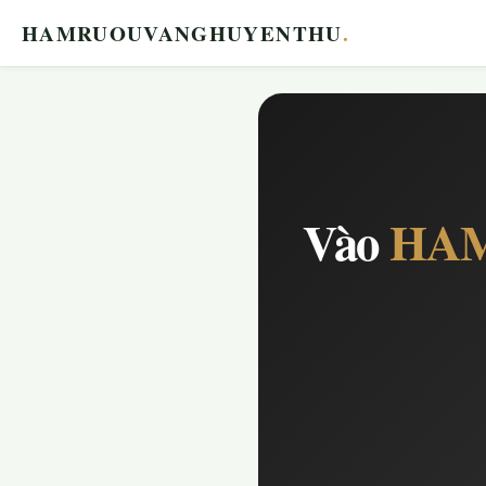
HAMRUOUVANGHUYENTHU
.
Vào
HA