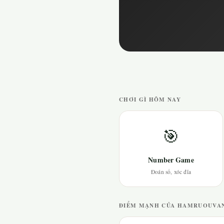
CHƠI GÌ HÔM NAY
🎯
Number Game
Đoán số, xóc đĩa
ĐIỂM MẠNH CỦA HAMRUOUVA