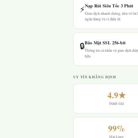
Nạp Rút Siêu Tốc 3 Phút
⚡
Giao dịch nhanh chóng, tiền về tài
ngân hàng và ví điện tử.
Bảo Mật SSL 256-bit
🔒
Thông tin cá nhân và giao dịch đượ
liệu.
UY TÍN KHẲNG ĐỊNH
4.9★
Đánh Giá
99%
Hài Lòng