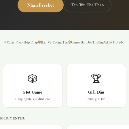
Nhận Freebet
Tin Tức Thể Thao
📜
🛡
🎲
📞
Giấy Phép Hợp Pháp
Bảo Vệ Thông Tin
Game Bài Đổi Thưởng
Hỗ Trợ 24/7
🎲
🏆
Slot Game
Giải Đấu
Hàng nghìn slot đỉnh cao
Cược giải lớn
NGHUYENTHU