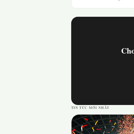
Ch
TIN TỨC MỚI NHẤT