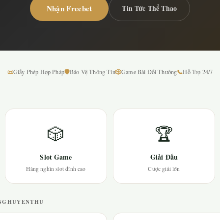
Nhận Freebet
Tin Tức Thể Thao
📜
🛡
🎲
📞
Giấy Phép Hợp Pháp
Bảo Vệ Thông Tin
Game Bài Đổi Thưởng
Hỗ Trợ 24/7
🎲
🏆
Slot Game
Giải Đấu
Hàng nghìn slot đỉnh cao
Cược giải lớn
NGHUYENTHU