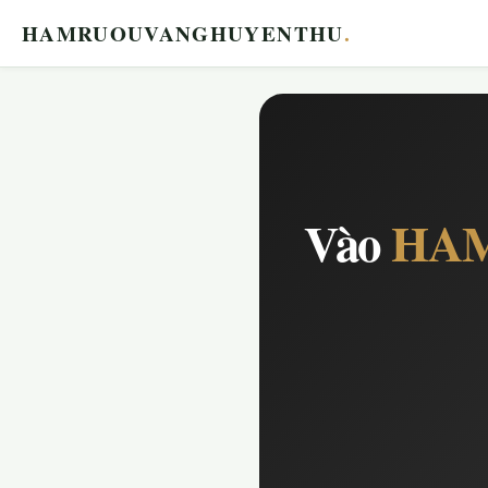
HAMRUOUVANGHUYENTHU
.
Vào
HA