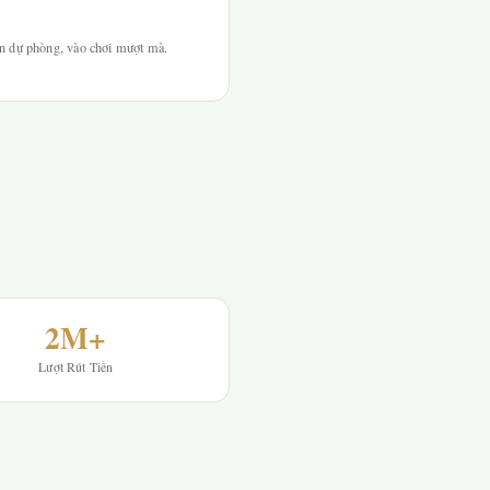
ền dự phòng, vào chơi mượt mà.
2M+
Lượt Rút Tiền