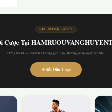
♠ ƯU ĐÃI ĐẶC QUYỀN
ơi Cược Tại HAMRUOUVANGHUYEN
Đừng bỏ lỡ — Hoàn trả không giới hạn, thưởng nhận ngay lập tức.
Bắt Đầu Cược