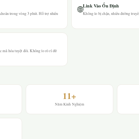
Link Vào Ổn Định
🌐
 khoản trong vòng 3 phút. Hỗ trợ nhiều
Không lo bị chặn, nhiều đường truy
c mã hóa tuyệt đối. Không lo rò rỉ dữ
11+
Năm Kinh Nghiệm