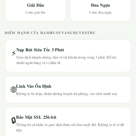
Giải Đấu
Đua Ngựa
Cược giải lớn
Cược đua ngựa
ĐIỂM MẠNH CỦA HAMRUOUVANGHUYENTHU
Nạp Rút Siêu Tốc 3 Phút
⚡
Giao dịch nhanh chóng, tiền về tài khoản trong vòng 3 phút. Hỗ trợ
nhiều ngân hàng và ví điện tử.
Link Vào Ổn Định
🌐
Không lo bị chặn, nhiều đường truyền dự phòng, vào chơi mượt mà.
Bảo Mật SSL 256-bit
🔒
Thông tin cá nhân và giao dịch được mã hóa tuyệt đối. Không lo rò rỉ dữ
liệu.