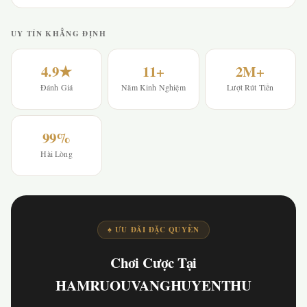
UY TÍN KHẲNG ĐỊNH
4.9★
11+
2M+
Đánh Giá
Năm Kinh Nghiệm
Lượt Rút Tiền
99%
Hài Lòng
♠ ƯU ĐÃI ĐẶC QUYỀN
Chơi Cược Tại
HAMRUOUVANGHUYENTHU