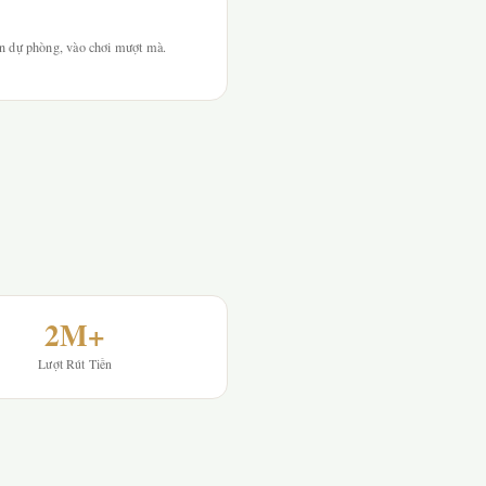
ền dự phòng, vào chơi mượt mà.
2M+
Lượt Rút Tiền