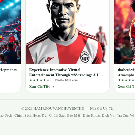
elopments
Experience Innovative Virtual
thabet6.v
Entertainment Through w88.trading: A UX
Atmosphe
Expert’s Touchpoint Review
Fits and 
★★★★★
4.8 · 1960+ lượt xem
★★★★
Xem Chi Tiết →
Xem Chi T
© 2026 HAMRUOUVANGHUYENTHU — Nhà Cái Uy Tín
iao Dịch
·
Chính Sách Hoàn Trả
·
Chính Sách Bảo Mật
·
Điều Khoản Dịch Vụ
·
Tra Cứu Vé