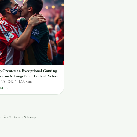
ip Creates an Exceptional Gaming
re — A Long-Term Look at Who
Who Doesn’t
★
4.8 · 2427+ lượt xem
iết →
·
Tất Cả Game
·
Sitemap