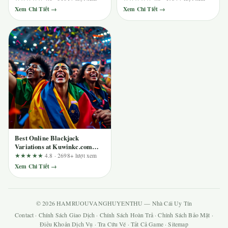
Xem Chi Tiết →
Xem Chi Tiết →
Best Online Blackjack
Variations at Kuwinkc.com
Casino: What to Verify Before
★★★★★
4.8 · 2698+ lượt xem
You Play
Xem Chi Tiết →
© 2026 HAMRUOUVANGHUYENTHU — Nhà Cái Uy Tín
Contact
·
Chính Sách Giao Dịch
·
Chính Sách Hoàn Trả
·
Chính Sách Bảo Mật
·
Điều Khoản Dịch Vụ
·
Tra Cứu Vé
·
Tất Cả Game
·
Sitemap