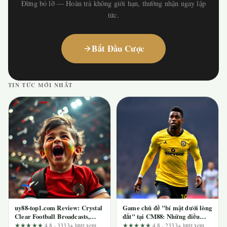
Đừng bỏ lỡ — Hoàn trả không giới hạn, thưởng nhận ngay lập
tức.
Bắt Đầu Cược
TIN TỨC MỚI NHẤT
uy88-top1.com Review: Crystal
Game chủ đề "bí mật dưới lòng
Clear Football Broadcasts,
đất" tại CM88: Những điều
Judged by a Risk
quảng cáo không nói
★★★★★
4.8 · 3333+ lượt xem
★★★★★
4.8 · 2333+ lượt xem