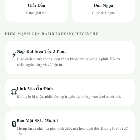
Giải Đấu
Đua Ngựa
Cược giải lớn
Cược đua ngựa
ĐIỂM MẠNH CỦA HAMRUOUVANGHUYENTHU
Nạp Rút Siêu Tốc 3 Phút
⚡
Giao dịch nhanh chóng, tiền về tài khoản trong vòng 3 phút. Hỗ trợ
nhiều ngân hàng và ví điện tử.
Link Vào Ổn Định
🌐
Không lo bị chặn, nhiều đường truyền dự phòng, vào chơi mượt mà.
Bảo Mật SSL 256-bit
🔒
Thông tin cá nhân và giao dịch được mã hóa tuyệt đối. Không lo rò rỉ dữ
liệu.