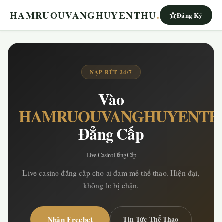
HAMRUOUVANGHUYENTHU
.
Đăng Ký
NẠP RÚT 24/7
Vào
HAMRUOUVANGHUYENTH
Đẳng Cấp
Live Casino Đẳng Cấp
Live casino đẳng cấp cho ai đam mê thể thao. Hiện đại,
không lo bị chặn.
Nhận Freebet
Tin Tức Thể Thao