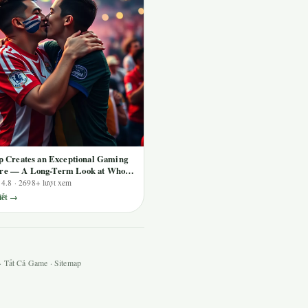
ip Creates an Exceptional Gaming
re — A Long-Term Look at Who
Who Doesn’t
★
4.8 · 2698+ lượt xem
iết →
·
Tất Cả Game
·
Sitemap