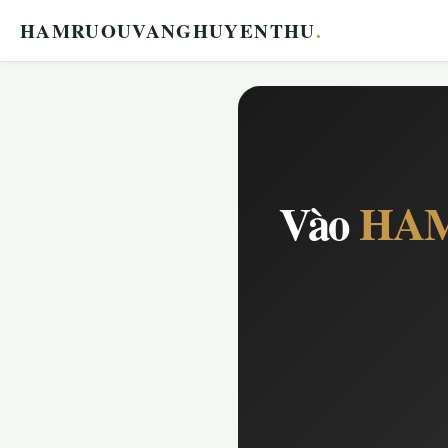
HAMRUOUVANGHUYENTHU
.
Vào
HA