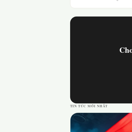
Ch
TIN TỨC MỚI NHẤT