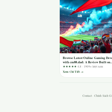
Browse Latest Online Gaming Dev
with cm88.dad: A Review Built on
Verification
★★★★★
4.8 · 1909+ lượt xem
Xem Chi Tiết →
Contact
·
Chính Sách G