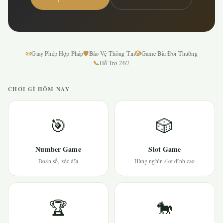
📜
🛡
🎲
Giấy Phép Hợp Pháp
Bảo Vệ Thông Tin
Game Bài Đổi Thưởng
📞
Hỗ Trợ 24/7
CHƠI GÌ HÔM NAY
🎯
🎲
Number Game
Slot Game
Đoán số, xóc đĩa
Hàng nghìn slot đỉnh cao
🏆
🐎