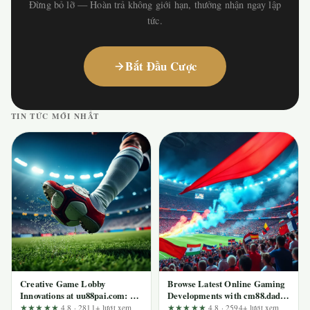
Đừng bỏ lỡ — Hoàn trả không giới hạn, thưởng nhận ngay lập
tức.
Bắt Đầu Cược
TIN TỨC MỚI NHẤT
Creative Game Lobby
Browse Latest Online Gaming
Innovations at uu88pai.com: A
Developments with cm88.dad:
UX-Focused Review
A Review Built on Verification
★★★★★
4.8 · 2811+ lượt xem
★★★★★
4.8 · 2594+ lượt xem