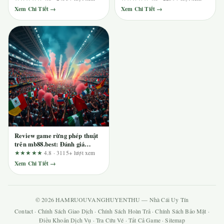
Xem Chi Tiết →
Xem Chi Tiết →
Review game rừng phép thuật
trên mb88.best: Đánh giá
chuyên sâu theo hành trình
★★★★★
4.8 · 3115+ lượt xem
người dùng
Xem Chi Tiết →
© 2026 HAMRUOUVANGHUYENTHU — Nhà Cái Uy Tín
Contact
·
Chính Sách Giao Dịch
·
Chính Sách Hoàn Trả
·
Chính Sách Bảo Mật
·
Điều Khoản Dịch Vụ
·
Tra Cứu Vé
·
Tất Cả Game
·
Sitemap