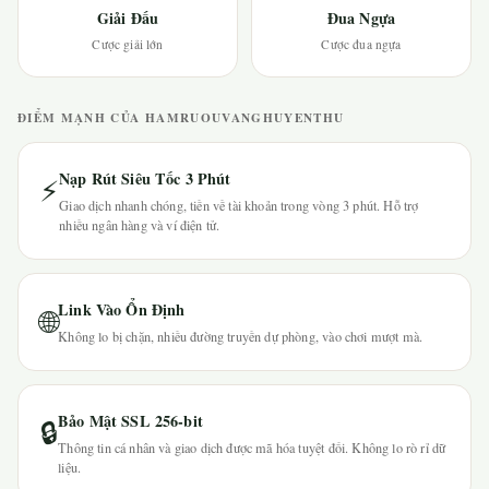
Giải Đấu
Đua Ngựa
Cược giải lớn
Cược đua ngựa
ĐIỂM MẠNH CỦA HAMRUOUVANGHUYENTHU
Nạp Rút Siêu Tốc 3 Phút
⚡
Giao dịch nhanh chóng, tiền về tài khoản trong vòng 3 phút. Hỗ trợ
nhiều ngân hàng và ví điện tử.
Link Vào Ổn Định
🌐
Không lo bị chặn, nhiều đường truyền dự phòng, vào chơi mượt mà.
Bảo Mật SSL 256-bit
🔒
Thông tin cá nhân và giao dịch được mã hóa tuyệt đối. Không lo rò rỉ dữ
liệu.