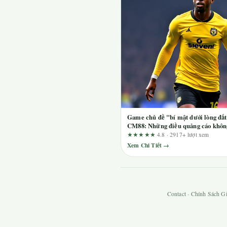
Game chủ đề "bí mật dưới lòng đất
CM88: Những điều quảng cáo khôn
★★★★★
4.8 · 2917+ lượt xem
Xem Chi Tiết →
Contact
·
Chính Sách G