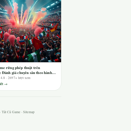
me rừng phép thuật trên
: Đánh giá chuyên sâu theo hành
ời dùng
★
4.8 · 2697+ lượt xem
iết →
·
Tất Cả Game
·
Sitemap