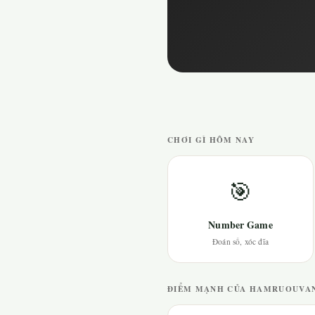
CHƠI GÌ HÔM NAY
🎯
Number Game
Đoán số, xóc đĩa
ĐIỂM MẠNH CỦA HAMRUOUVA