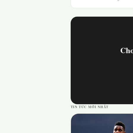
Ch
TIN TỨC MỚI NHẤT