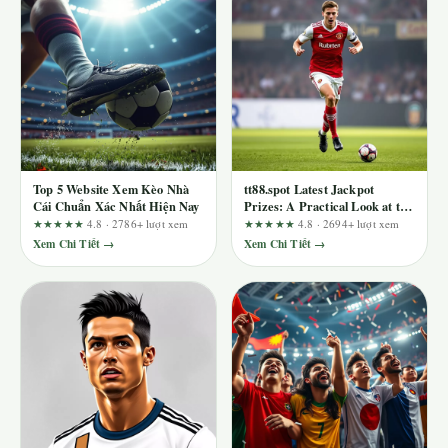
Top 5 Website Xem Kèo Nhà
tt88.spot Latest Jackpot
Cái Chuẩn Xác Nhất Hiện Nay
Prizes: A Practical Look at the
Full User Journey
★★★★★
4.8 · 2786+ lượt xem
★★★★★
4.8 · 2694+ lượt xem
Xem Chi Tiết →
Xem Chi Tiết →