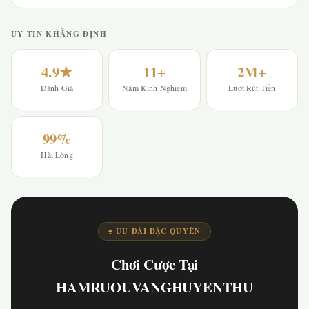
UY TÍN KHẲNG ĐỊNH
4.9★
11+
2M+
Đánh Giá
Năm Kinh Nghiệm
Lượt Rút Tiền
99%
Hài Lòng
♠ ƯU ĐÃI ĐẶC QUYỀN
Chơi Cược Tại
HAMRUOUVANGHUYENTHU