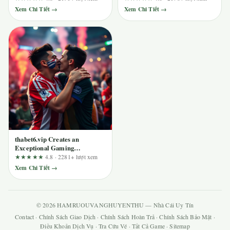
Touchpoint Review
Xem Chi Tiết →
Xem Chi Tiết →
thabet6.vip Creates an
Exceptional Gaming
Atmosphere — A Long-Term
★★★★★
4.8 · 2281+ lượt xem
Look at Who Fits and Who
Xem Chi Tiết →
Doesn’t
© 2026 HAMRUOUVANGHUYENTHU — Nhà Cái Uy Tín
Contact
·
Chính Sách Giao Dịch
·
Chính Sách Hoàn Trả
·
Chính Sách Bảo Mật
·
Điều Khoản Dịch Vụ
·
Tra Cứu Vé
·
Tất Cả Game
·
Sitemap