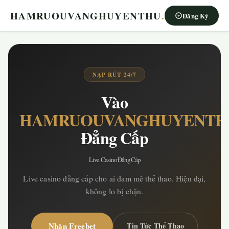
HAMRUOUVANGHUYENTHU
.
Đăng Ký
NẠP RÚT 24/7
Vào
HAMRUOUVANGHUYENTH
Đẳng Cấp
Live Casino Đẳng Cấp
Live casino đẳng cấp cho ai đam mê thể thao. Hiện đại,
không lo bị chặn.
Nhận Freebet
Tin Tức Thể Thao