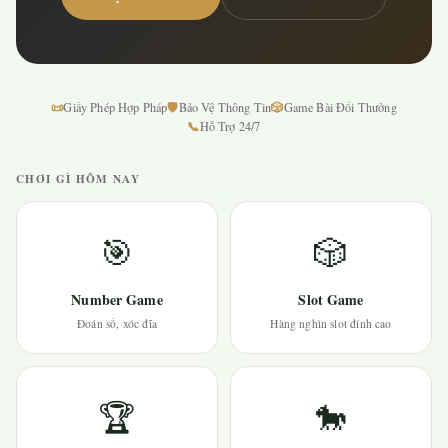
📜
🛡
🎲
Giấy Phép Hợp Pháp
Bảo Vệ Thông Tin
Game Bài Đổi Thưởng
📞
Hỗ Trợ 24/7
CHƠI GÌ HÔM NAY
🎯
🎲
Number Game
Slot Game
Đoán số, xóc đĩa
Hàng nghìn slot đỉnh cao
🏆
🐎