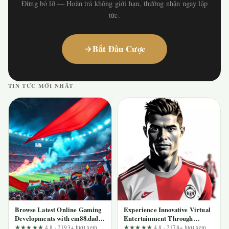
Đừng bỏ lỡ — Hoàn trả không giới hạn, thưởng nhận ngay lập
tức.
Bắt Đầu Cược
TIN TỨC MỚI NHẤT
Browse Latest Online Gaming
Experience Innovative Virtual
Developments with cm88.dad:
Entertainment Through
A Review Built on Verification
w88.trading: A UX Expert’s
★★★★★
4.8 · 2193+ lượt xem
★★★★★
4.8 · 2178+ lượt xem