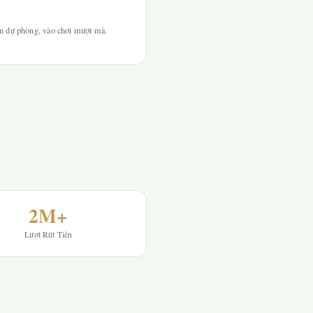
ền dự phòng, vào chơi mượt mà.
2M+
Lượt Rút Tiền