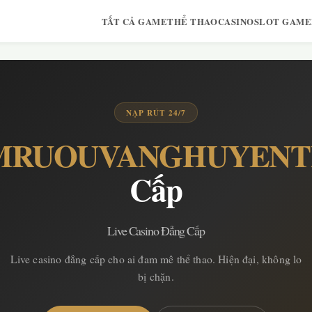
TẤT CẢ GAME
THỂ THAO
CASINO
SLOT GAME
NẠP RÚT 24/7
MRUOUVANGHUYENT
Cấp
Live Casino Đẳng Cấp
Live casino đẳng cấp cho ai đam mê thể thao. Hiện đại, không lo
bị chặn.