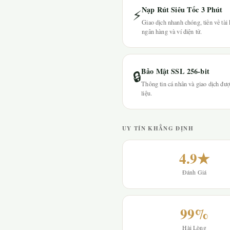
Nạp Rút Siêu Tốc 3 Phút
⚡
Giao dịch nhanh chóng, tiền về tài
ngân hàng và ví điện tử.
Bảo Mật SSL 256-bit
🔒
Thông tin cá nhân và giao dịch đượ
liệu.
UY TÍN KHẲNG ĐỊNH
4.9★
Đánh Giá
99%
Hài Lòng