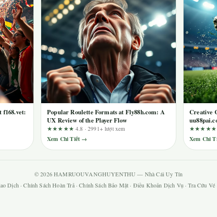
 f168.vet:
Popular Roulette Formats at Fly88h.com: A
Creative 
UX Review of the Player Flow
uu88pai.c
★★★★★
4.8 · 2991+ lượt xem
★★★★
Xem Chi Tiết →
Xem Chi T
© 2026 HAMRUOUVANGHUYENTHU — Nhà Cái Uy Tín
iao Dịch
·
Chính Sách Hoàn Trả
·
Chính Sách Bảo Mật
·
Điều Khoản Dịch Vụ
·
Tra Cứu Vé