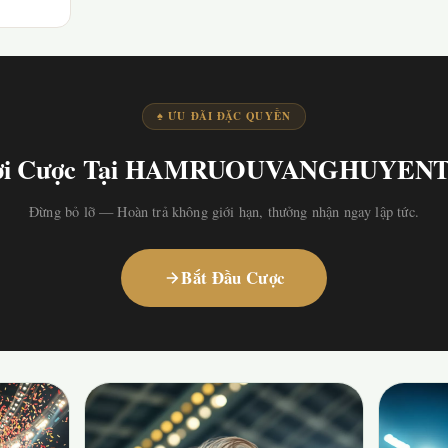
♠ ƯU ĐÃI ĐẶC QUYỀN
ơi Cược Tại HAMRUOUVANGHUYEN
Đừng bỏ lỡ — Hoàn trả không giới hạn, thưởng nhận ngay lập tức.
Bắt Đầu Cược