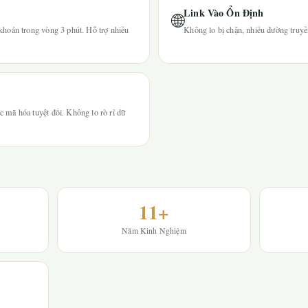
Link Vào Ổn Định
🌐
 khoản trong vòng 3 phút. Hỗ trợ nhiều
Không lo bị chặn, nhiều đường truy
c mã hóa tuyệt đối. Không lo rò rỉ dữ
11+
Năm Kinh Nghiệm