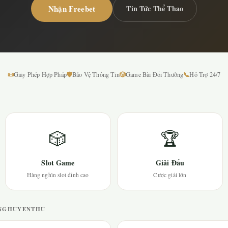
Nhận Freebet
Tin Tức Thể Thao
📜
🛡
🎲
📞
Giấy Phép Hợp Pháp
Bảo Vệ Thông Tin
Game Bài Đổi Thưởng
Hỗ Trợ 24/7
🎲
🏆
Slot Game
Giải Đấu
Hàng nghìn slot đỉnh cao
Cược giải lớn
NGHUYENTHU