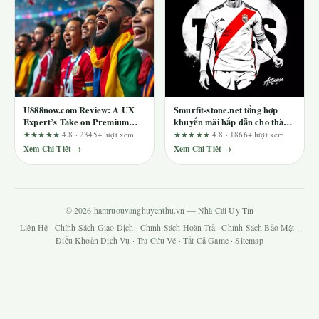
U888now.com Review: A UX
Smurfit-stone.net tổng hợp
Expert’s Take on Premium
khuyến mãi hấp dẫn cho thành
Online Casino Categories –
viên: Đọc ưu đãi bằng giá trị
★★★★★
4.8 · 2345+ lượt xem
★★★★★
4.8 · 1866+ lượt xem
Who Should (and Shouldn’t)
thực
Xem Chi Tiết →
Xem Chi Tiết →
Use It
© 2026 hamruouvanghuyenthu.vn — Nhà Cái Uy Tín
Liên Hệ
·
Chính Sách Giao Dịch
·
Chính Sách Hoàn Trả
·
Chính Sách Bảo Mật
·
Điều Khoản Dịch Vụ
·
Tra Cứu Vé
·
Tất Cả Game
·
Sitemap