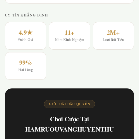
UY TÍN KHẲNG ĐỊNH
4.9★
11+
2M+
Đánh Giá
Năm Kinh Nghiệm
Lượt Rút Tiền
99%
Hài Lòng
♠ ƯU ĐÃI ĐẶC QUYỀN
Chơi Cược Tại
HAMRUOUVANGHUYENTHU