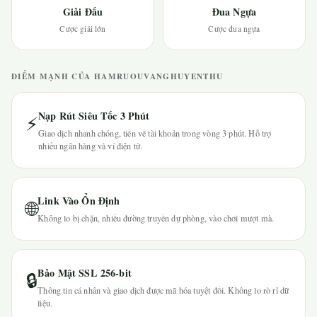
Giải Đấu
Đua Ngựa
Cược giải lớn
Cược đua ngựa
ĐIỂM MẠNH CỦA HAMRUOUVANGHUYENTHU
Nạp Rút Siêu Tốc 3 Phút
⚡
Giao dịch nhanh chóng, tiền về tài khoản trong vòng 3 phút. Hỗ trợ
nhiều ngân hàng và ví điện tử.
Link Vào Ổn Định
🌐
Không lo bị chặn, nhiều đường truyền dự phòng, vào chơi mượt mà.
Bảo Mật SSL 256-bit
🔒
Thông tin cá nhân và giao dịch được mã hóa tuyệt đối. Không lo rò rỉ dữ
liệu.