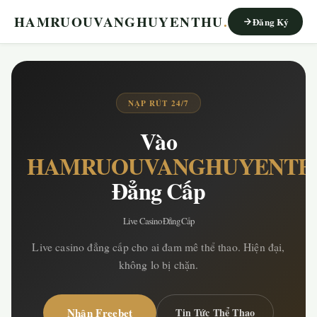
HAMRUOUVANGHUYENTHU
.
Đăng Ký
NẠP RÚT 24/7
Vào
HAMRUOUVANGHUYENTH
Đẳng Cấp
Live Casino Đẳng Cấp
Live casino đẳng cấp cho ai đam mê thể thao. Hiện đại,
không lo bị chặn.
Nhận Freebet
Tin Tức Thể Thao