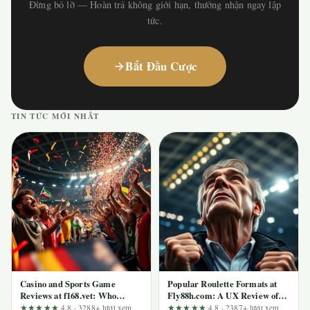
Đừng bỏ lỡ — Hoàn trả không giới hạn, thưởng nhận ngay lập
tức.
Bắt Đầu Cược
TIN TỨC MỚI NHẤT
Casino and Sports Game
Popular Roulette Formats at
Reviews at f168.vet: Who
Fly88h.com: A UX Review of
Should Actually Read Them
the Player Flow
★★★★★
4.8 · 3288+ lượt xem
★★★★★
4.8 · 2387+ lượt xem