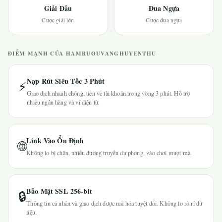
Giải Đấu
Đua Ngựa
Cược giải lớn
Cược đua ngựa
ĐIỂM MẠNH CỦA HAMRUOUVANGHUYENTHU
Nạp Rút Siêu Tốc 3 Phút
⚡
Giao dịch nhanh chóng, tiền về tài khoản trong vòng 3 phút. Hỗ trợ
nhiều ngân hàng và ví điện tử.
Link Vào Ổn Định
🌐
Không lo bị chặn, nhiều đường truyền dự phòng, vào chơi mượt mà.
Bảo Mật SSL 256-bit
🔒
Thông tin cá nhân và giao dịch được mã hóa tuyệt đối. Không lo rò rỉ dữ
liệu.