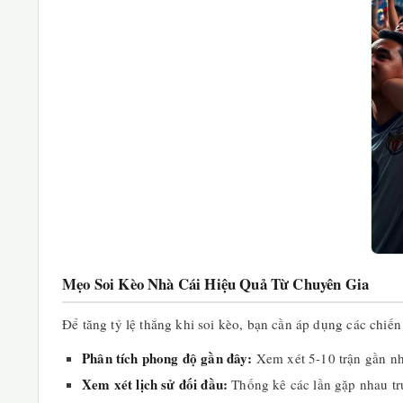
Mẹo Soi Kèo Nhà Cái Hiệu Quả Từ Chuyên Gia
Để tăng tỷ lệ thắng khi soi kèo, bạn cần áp dụng các chiến 
Phân tích phong độ gần đây:
Xem xét 5-10 trận gần nhấ
Xem xét lịch sử đối đầu:
Thống kê các lần gặp nhau tr