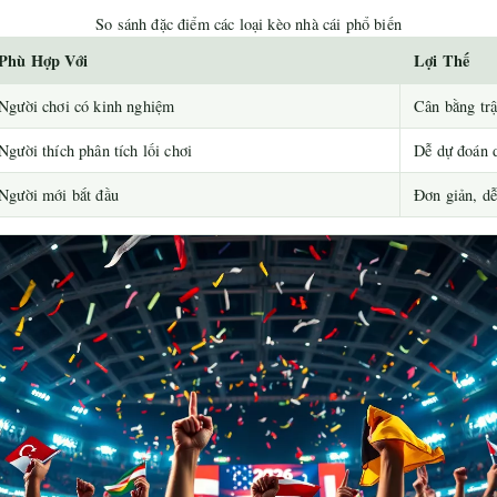
So sánh đặc điểm các loại kèo nhà cái phổ biến
Phù Hợp Với
Lợi Thế
Người chơi có kinh nghiệm
Cân bằng trậ
Người thích phân tích lối chơi
Dễ dự đoán 
Người mới bắt đầu
Đơn giản, dễ