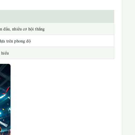
n đấu, nhiều cơ hội thắng
dựa trên phong độ
 hiểu