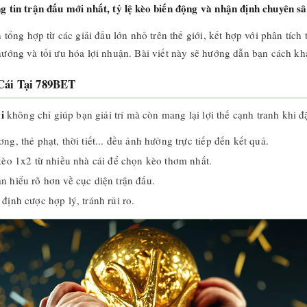
 tin trận đấu mới nhất, tỷ lệ kèo biến động và nhận định chuyên sâ
 tổng hợp từ các giải đấu lớn nhỏ trên thế giới, kết hợp với phân tích
ng và tối ưu hóa lợi nhuận. Bài viết này sẽ hướng dẫn bạn cách khai 
Cái Tại 789BET
i
không chỉ giúp bạn giải trí mà còn mang lại lợi thế cạnh tranh khi đ
ng, thẻ phạt, thời tiết... đều ảnh hưởng trực tiếp đến kết quả.
kèo 1x2 từ nhiều nhà cái để chọn kèo thơm nhất.
n hiểu rõ hơn về cục diện trận đấu.
định cược hợp lý, tránh rủi ro.