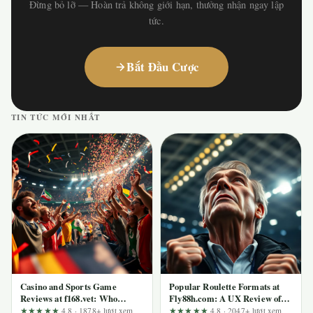
Đừng bỏ lỡ — Hoàn trả không giới hạn, thưởng nhận ngay lập
tức.
Bắt Đầu Cược
TIN TỨC MỚI NHẤT
Casino and Sports Game
Popular Roulette Formats at
Reviews at f168.vet: Who
Fly88h.com: A UX Review of
Should Actually Read Them
the Player Flow
★★★★★
4.8 · 1878+ lượt xem
★★★★★
4.8 · 2047+ lượt xem