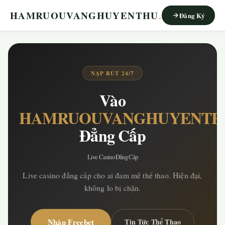
HAMRUOUVANGHUYENTHU
.
Đăng Ký
NẠP RÚT 24/7
Vào
HAMRUOUVANGHUYENTH
Đẳng Cấp
Live Casino Đẳng Cấp
Live casino đẳng cấp cho ai đam mê thể thao. Hiện đại,
không lo bị chặn.
Nhận Freebet
Tin Tức Thể Thao