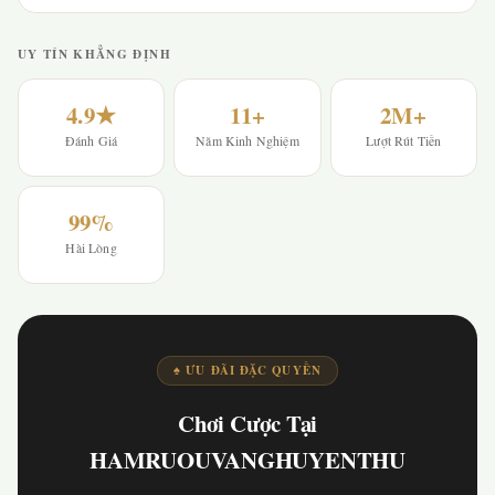
UY TÍN KHẲNG ĐỊNH
4.9★
11+
2M+
Đánh Giá
Năm Kinh Nghiệm
Lượt Rút Tiền
99%
Hài Lòng
♠ ƯU ĐÃI ĐẶC QUYỀN
Chơi Cược Tại
HAMRUOUVANGHUYENTHU