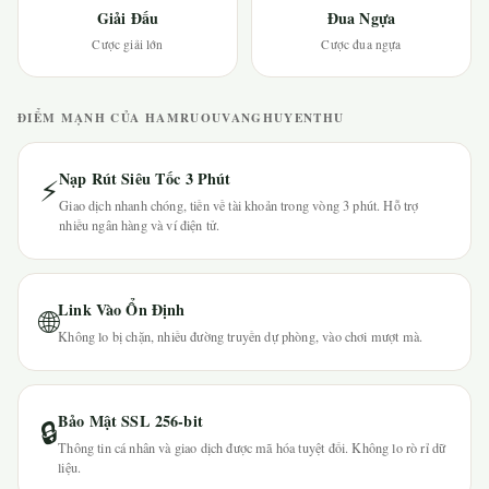
Giải Đấu
Đua Ngựa
Cược giải lớn
Cược đua ngựa
ĐIỂM MẠNH CỦA HAMRUOUVANGHUYENTHU
Nạp Rút Siêu Tốc 3 Phút
⚡
Giao dịch nhanh chóng, tiền về tài khoản trong vòng 3 phút. Hỗ trợ
nhiều ngân hàng và ví điện tử.
Link Vào Ổn Định
🌐
Không lo bị chặn, nhiều đường truyền dự phòng, vào chơi mượt mà.
Bảo Mật SSL 256-bit
🔒
Thông tin cá nhân và giao dịch được mã hóa tuyệt đối. Không lo rò rỉ dữ
liệu.