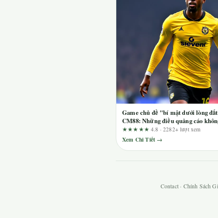
Game chủ đề "bí mật dưới lòng đất
CM88: Những điều quảng cáo khôn
★★★★★
4.8 · 2282+ lượt xem
Xem Chi Tiết →
Contact
·
Chính Sách G