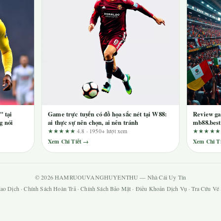
" tại
Game trực tuyến có đồ họa sắc nét tại W88:
Review ga
g nói
ai thực sự nên chọn, ai nên tránh
mb88.best
trình ngư
★★★★★
4.8 · 1950+ lượt xem
★★★★
Xem Chi Tiết →
Xem Chi T
© 2026 HAMRUOUVANGHUYENTHU — Nhà Cái Uy Tín
iao Dịch
·
Chính Sách Hoàn Trả
·
Chính Sách Bảo Mật
·
Điều Khoản Dịch Vụ
·
Tra Cứu Vé