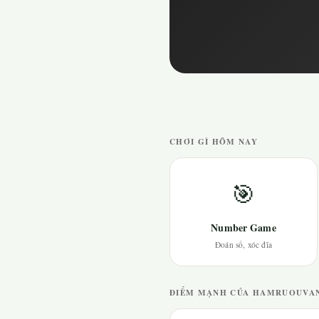
CHƠI GÌ HÔM NAY
🎯
Number Game
Đoán số, xóc đĩa
ĐIỂM MẠNH CỦA HAMRUOUVA