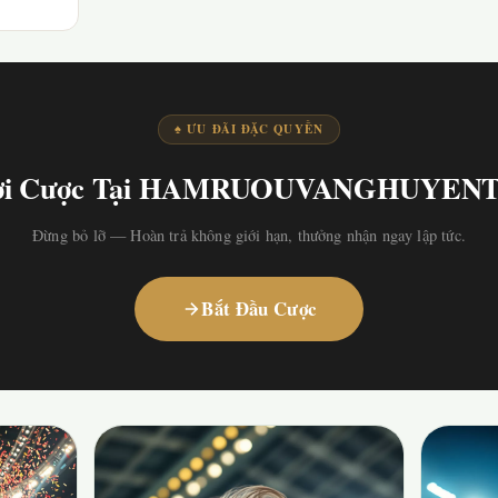
♠ ƯU ĐÃI ĐẶC QUYỀN
ơi Cược Tại HAMRUOUVANGHUYEN
Đừng bỏ lỡ — Hoàn trả không giới hạn, thưởng nhận ngay lập tức.
Bắt Đầu Cược