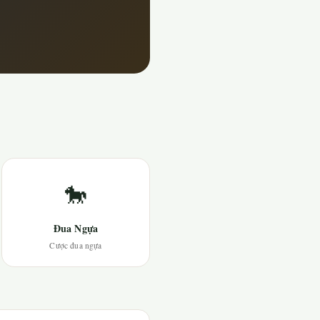
🐎
Đua Ngựa
Cược đua ngựa