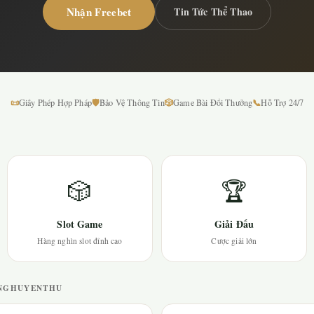
Nhận Freebet
Tin Tức Thể Thao
📜
🛡
🎲
📞
Giấy Phép Hợp Pháp
Bảo Vệ Thông Tin
Game Bài Đổi Thưởng
Hỗ Trợ 24/7
🎲
🏆
Slot Game
Giải Đấu
Hàng nghìn slot đỉnh cao
Cược giải lớn
NGHUYENTHU