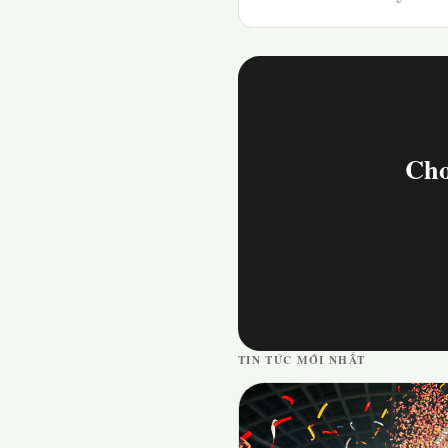
Ch
TIN TỨC MỚI NHẤT