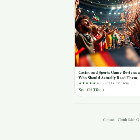
Casino and Sports Game Reviews at
Who Should Actually Read Them
★★★★★
4.8 · 2621+ lượt xem
Xem Chi Tiết →
Contact
·
Chính Sách G