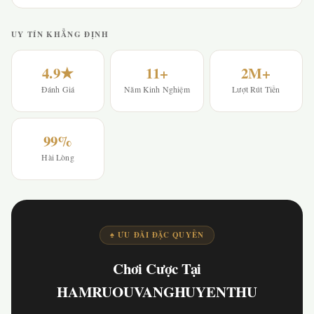
UY TÍN KHẲNG ĐỊNH
4.9★
11+
2M+
Đánh Giá
Năm Kinh Nghiệm
Lượt Rút Tiền
99%
Hài Lòng
♠ ƯU ĐÃI ĐẶC QUYỀN
Chơi Cược Tại
HAMRUOUVANGHUYENTHU