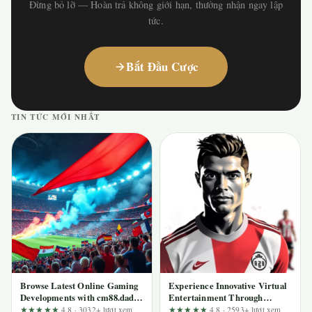
Đừng bỏ lỡ — Hoàn trả không giới hạn, thưởng nhận ngay lập
tức.
Bắt Đầu Cược
TIN TỨC MỚI NHẤT
Browse Latest Online Gaming
Experience Innovative Virtual
Developments with cm88.dad:
Entertainment Through
A Review Built on Verification
w88.trading: A UX Expert’s
★★★★★
4.8 · 3032+ lượt xem
★★★★★
4.8 · 2593+ lượt xem