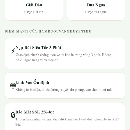
Giải Đấu
Đua Ngựa
Cược giải lớn
Cược đua ngựa
ĐIỂM MẠNH CỦA HAMRUOUVANGHUYENTHU
Nạp Rút Siêu Tốc 3 Phút
⚡
Giao dịch nhanh chóng, tiền về tài khoản trong vòng 3 phút. Hỗ trợ
nhiều ngân hàng và ví điện tử.
Link Vào Ổn Định
🌐
Không lo bị chặn, nhiều đường truyền dự phòng, vào chơi mượt mà.
Bảo Mật SSL 256-bit
🔒
Thông tin cá nhân và giao dịch được mã hóa tuyệt đối. Không lo rò rỉ dữ
liệu.