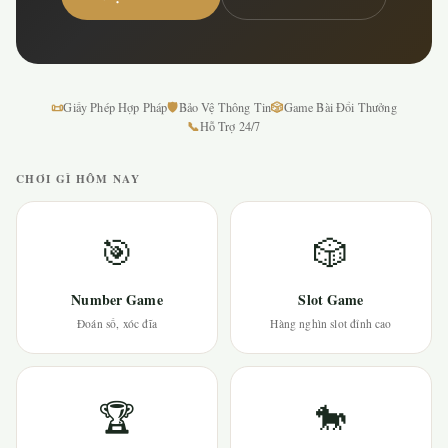
📜
🛡
🎲
Giấy Phép Hợp Pháp
Bảo Vệ Thông Tin
Game Bài Đổi Thưởng
📞
Hỗ Trợ 24/7
CHƠI GÌ HÔM NAY
🎯
🎲
Number Game
Slot Game
Đoán số, xóc đĩa
Hàng nghìn slot đỉnh cao
🏆
🐎