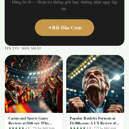
Đừng bỏ lỡ — Hoàn trả không giới hạn, thưởng nhận ngay lập
tức.
Bắt Đầu Cược
TIN TỨC MỚI NHẤT
Casino and Sports Game
Popular Roulette Formats at
Reviews at f168.vet: Who
Fly88h.com: A UX Review of
Should Actually Read Them
the Player Flow
★★★★★
4.8 · 2516+ lượt xem
★★★★★
4.8 · 2753+ lượt xem