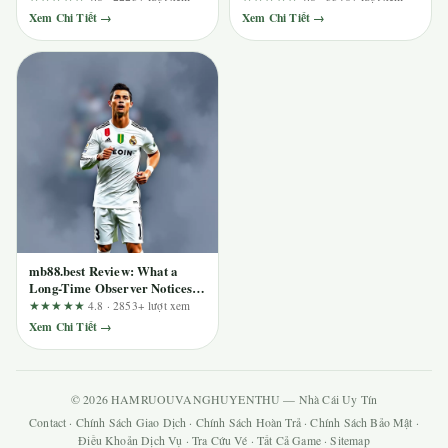
Touchpoint Review
Look at Who Fits and Who
Xem Chi Tiết →
Xem Chi Tiết →
Doesn’t
mb88.best Review: What a
Long-Time Observer Notices
About Its Gaming Features
★★★★★
4.8 · 2853+ lượt xem
Xem Chi Tiết →
© 2026 HAMRUOUVANGHUYENTHU — Nhà Cái Uy Tín
Contact
·
Chính Sách Giao Dịch
·
Chính Sách Hoàn Trả
·
Chính Sách Bảo Mật
·
Điều Khoản Dịch Vụ
·
Tra Cứu Vé
·
Tất Cả Game
·
Sitemap