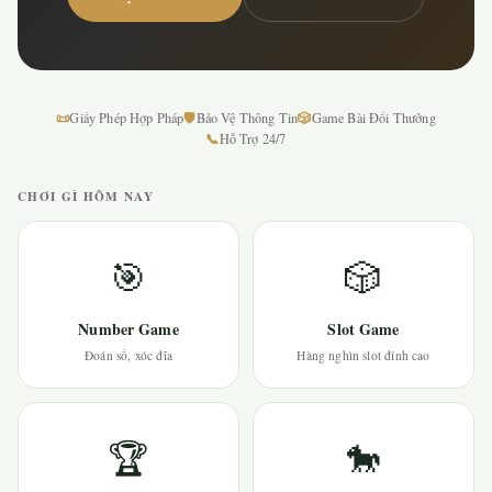
📜
🛡
🎲
Giấy Phép Hợp Pháp
Bảo Vệ Thông Tin
Game Bài Đổi Thưởng
📞
Hỗ Trợ 24/7
CHƠI GÌ HÔM NAY
🎯
🎲
Number Game
Slot Game
Đoán số, xóc đĩa
Hàng nghìn slot đỉnh cao
🏆
🐎