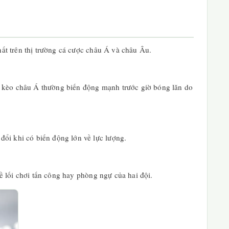
hất trên thị trường cá cược châu Á và châu Âu.
 lệ kèo châu Á thường biến động mạnh trước giờ bóng lăn do
ổi khi có biến động lớn về lực lượng.
về lối chơi tấn công hay phòng ngự của hai đội.