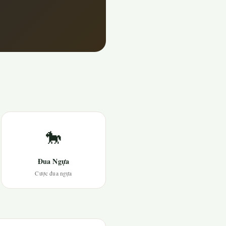
🐎
Đua Ngựa
Cược đua ngựa