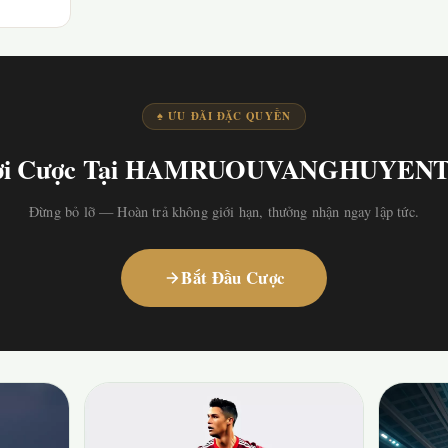
♠ ƯU ĐÃI ĐẶC QUYỀN
ơi Cược Tại HAMRUOUVANGHUYEN
Đừng bỏ lỡ — Hoàn trả không giới hạn, thưởng nhận ngay lập tức.
Bắt Đầu Cược