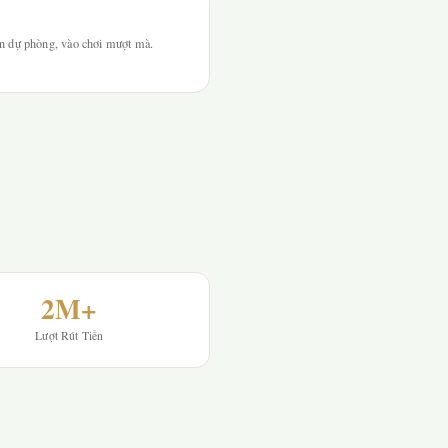
ền dự phòng, vào chơi mượt mà.
2M+
Lượt Rút Tiền