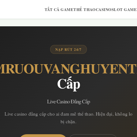
TẤT CẢ GAME
THỂ THAO
CASINO
SLOT GAME
NẠP RÚT 24/7
MRUOUVANGHUYENT
Cấp
Live Casino Đẳng Cấp
Live casino đẳng cấp cho ai đam mê thể thao. Hiện đại, không lo
bị chặn.