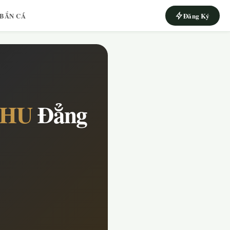
Đăng Ký
BẮN CÁ
HU
Đẳng