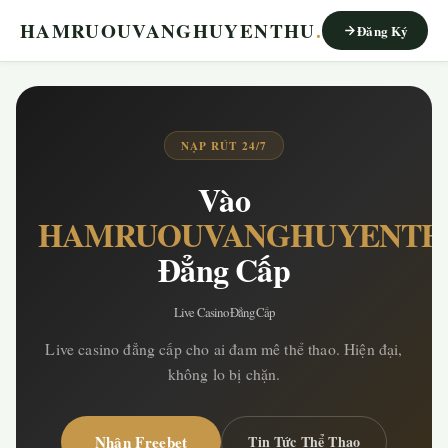
HAMRUOUVANGHUYENTHU
.
Đăng Ký
NẠP RÚT 24/7
Vào
HAMRUOUVANGHUYENTH
Đẳng Cấp
Live Casino Đẳng Cấp
Live casino đẳng cấp cho ai đam mê thể thao. Hiện đại,
không lo bị chặn.
Nhận Freebet
Tin Tức Thể Thao