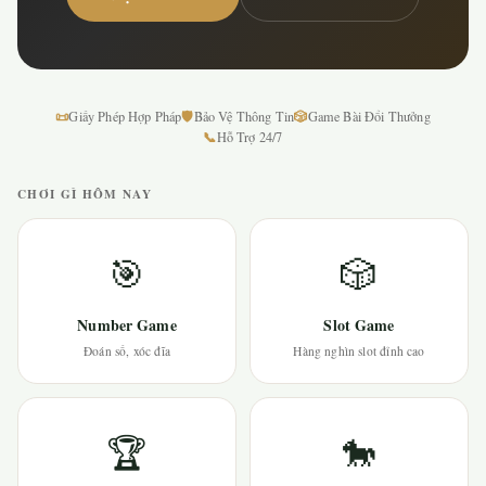
📜
🛡
🎲
Giấy Phép Hợp Pháp
Bảo Vệ Thông Tin
Game Bài Đổi Thưởng
📞
Hỗ Trợ 24/7
CHƠI GÌ HÔM NAY
🎯
🎲
Number Game
Slot Game
Đoán số, xóc đĩa
Hàng nghìn slot đỉnh cao
🏆
🐎