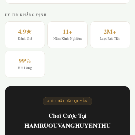
UY TÍN KHẲNG ĐỊNH
4.9★
11+
2M+
Đánh Giá
Năm Kinh Nghiệm
Lượt Rút Tiền
99%
Hài Lòng
♠ ƯU ĐÃI ĐẶC QUYỀN
Chơi Cược Tại
HAMRUOUVANGHUYENTHU