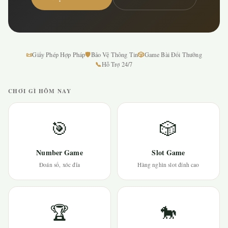
📜
🛡
🎲
Giấy Phép Hợp Pháp
Bảo Vệ Thông Tin
Game Bài Đổi Thưởng
📞
Hỗ Trợ 24/7
CHƠI GÌ HÔM NAY
🎯
🎲
Number Game
Slot Game
Đoán số, xóc đĩa
Hàng nghìn slot đỉnh cao
🏆
🐎