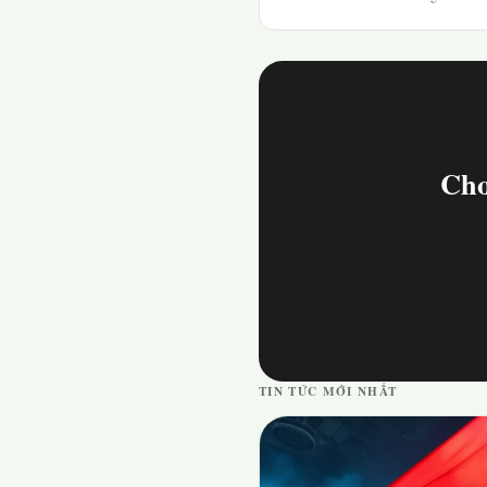
Ch
TIN TỨC MỚI NHẤT