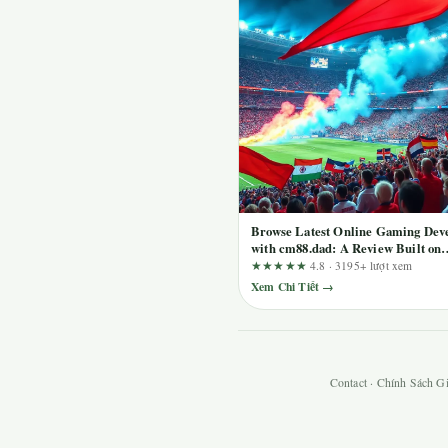
Browse Latest Online Gaming Dev
with cm88.dad: A Review Built on
Verification
★★★★★
4.8 · 3195+ lượt xem
Xem Chi Tiết →
Contact
·
Chính Sách G