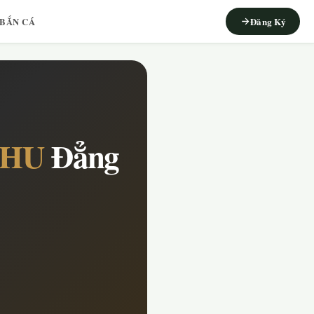
Đăng Ký
BẮN CÁ
HU
Đẳng