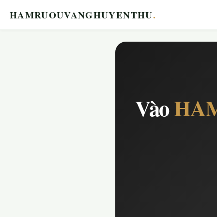
HAMRUOUVANGHUYENTHU
.
Vào
HA