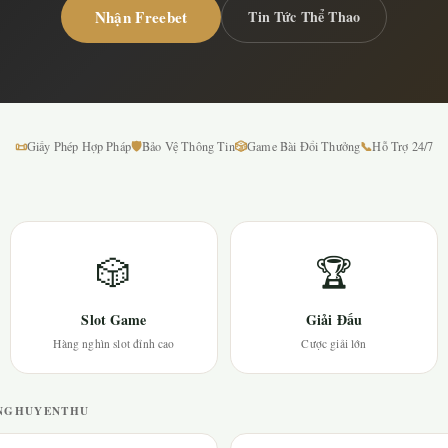
Nhận Freebet
Tin Tức Thể Thao
📜
🛡
🎲
📞
Giấy Phép Hợp Pháp
Bảo Vệ Thông Tin
Game Bài Đổi Thưởng
Hỗ Trợ 24/7
🎲
🏆
Slot Game
Giải Đấu
Hàng nghìn slot đỉnh cao
Cược giải lớn
NGHUYENTHU