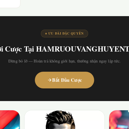
♠ ƯU ĐÃI ĐẶC QUYỀN
ơi Cược Tại HAMRUOUVANGHUYEN
Đừng bỏ lỡ — Hoàn trả không giới hạn, thưởng nhận ngay lập tức.
Bắt Đầu Cược