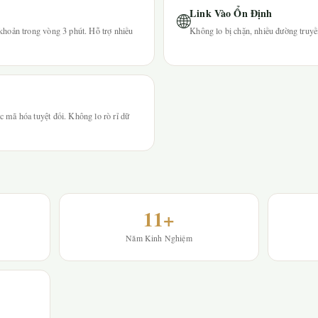
Link Vào Ổn Định
🌐
 khoản trong vòng 3 phút. Hỗ trợ nhiều
Không lo bị chặn, nhiều đường truy
c mã hóa tuyệt đối. Không lo rò rỉ dữ
11+
Năm Kinh Nghiệm