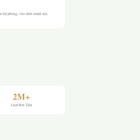
ền dự phòng, vào chơi mượt mà.
2M+
Lượt Rút Tiền