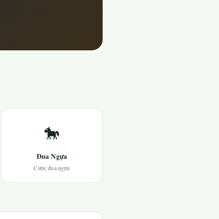
🐎
Đua Ngựa
Cược đua ngựa