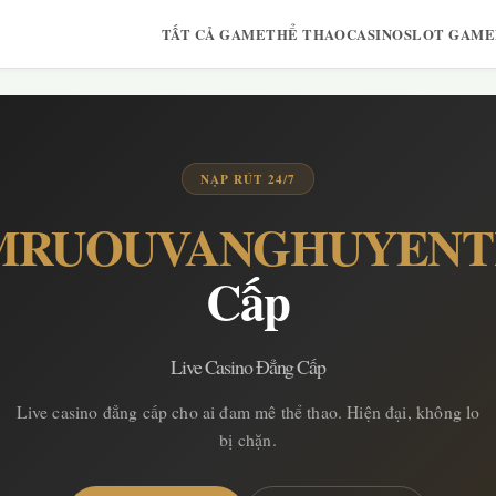
TẤT CẢ GAME
THỂ THAO
CASINO
SLOT GAME
NẠP RÚT 24/7
MRUOUVANGHUYENT
Cấp
Live Casino Đẳng Cấp
Live casino đẳng cấp cho ai đam mê thể thao. Hiện đại, không lo
bị chặn.