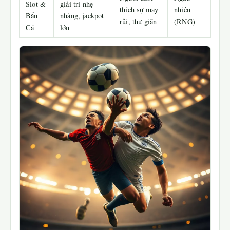
Slot &
giải trí nhẹ
thích sự may
nhiên
Bắn
nhàng, jackpot
rủi, thư giãn
(RNG)
Cá
lớn