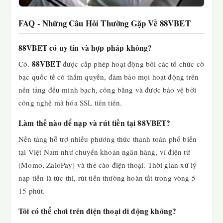
FAQ - Những Câu Hỏi Thường Gặp Về 88VBET
88VBET có uy tín và hợp pháp không?
88VBET
Có.
được cấp phép hoạt động bởi các tổ chức cờ
bạc quốc tế có thẩm quyền, đảm bảo mọi hoạt động trên
nền tảng đều minh bạch, công bằng và được bảo vệ bởi
công nghệ mã hóa SSL tiên tiến.
Làm thế nào để nạp và rút tiền tại 88VBET?
Nền tảng hỗ trợ nhiều phương thức thanh toán phổ biến
tại Việt Nam như chuyển khoản ngân hàng, ví điện tử
(Momo, ZaloPay) và thẻ cào điện thoại. Thời gian xử lý
nạp tiền là tức thì, rút tiền thường hoàn tất trong vòng 5-
15 phút.
Tôi có thể chơi trên điện thoại di động không?