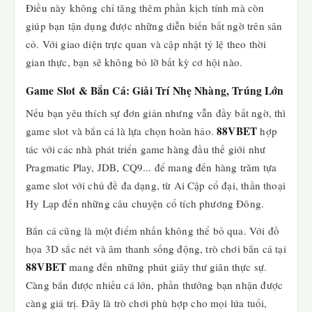
Điều này không chỉ tăng thêm phần kịch tính mà còn
giúp bạn tận dụng được những diễn biến bất ngờ trên sân
cỏ. Với giao diện trực quan và cập nhật tỷ lệ theo thời
gian thực, bạn sẽ không bỏ lỡ bất kỳ cơ hội nào.
Game Slot & Bắn Cá: Giải Trí Nhẹ Nhàng, Trúng Lớn
Nếu bạn yêu thích sự đơn giản nhưng vẫn đầy bất ngờ, thì
88VBET
game slot và bắn cá là lựa chọn hoàn hảo.
hợp
tác với các nhà phát triển game hàng đầu thế giới như
Pragmatic Play, JDB, CQ9... để mang đến hàng trăm tựa
game slot với chủ đề đa dạng, từ Ai Cập cổ đại, thần thoại
Hy Lạp đến những câu chuyện cổ tích phương Đông.
Bắn cá cũng là một điểm nhấn không thể bỏ qua. Với đồ
họa 3D sắc nét và âm thanh sống động, trò chơi bắn cá tại
88VBET
mang đến những phút giây thư giãn thực sự.
Càng bắn được nhiều cá lớn, phần thưởng bạn nhận được
càng giá trị. Đây là trò chơi phù hợp cho mọi lứa tuổi,