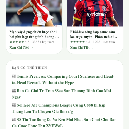
Mẹo xây dựng chiến lược chơi
F168.law tổng hợp game sâm
bài phù hợp từng tình huống –
lốc trực tuyến: Phân tích ai
Kinh nghiệm từ dân chơi lâu
nên chơi và ai nên tránh
★★★★★
4.8 · 3363+ lượt xem
★★★★★
4.8 · 1908+ lượt xem
năm
Xem Chi Tiết →
Xem Chi Tiết →
BẠN CÓ THỂ THÍCH
Tennis Previews: Comparing Court Surfaces and Head-
🎰
to-Head Records Without the Hype
Ban Ca Giai Tri Tren 88aa San Thuong Dinh Cao Moi
🎰
Ngay
Soi Keo Afc Champions League Cung U888 Bi Kip
🎰
Thang Lon Tu Chuyen Gia Bmzzfg
S8 Tin Tuc Bong Da Va Keo Moi Nhat San Choi Cho Dan
🎰
Ca Cuoc Thuc Thu ZYEWoL