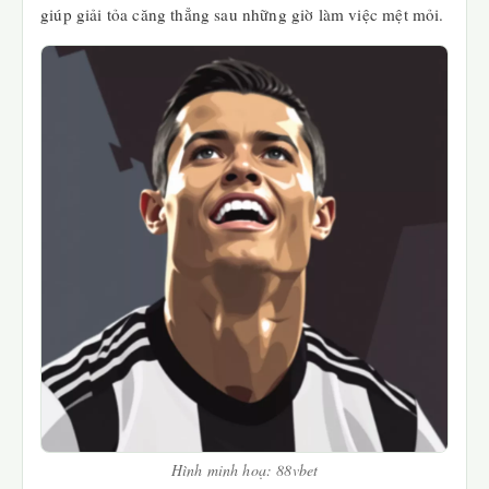
giúp giải tỏa căng thẳng sau những giờ làm việc mệt mỏi.
Hình minh hoạ: 88vbet