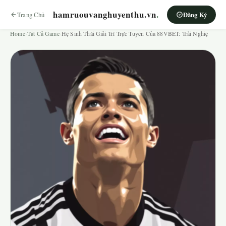
hamruouvanghuyenthu.vn
.
Trang Chủ
Đăng Ký
Home
›
Tất Cả Game
›
Hệ Sinh Thái Giải Trí Trực Tuyến Của 88VBET: Trải Nghiệ