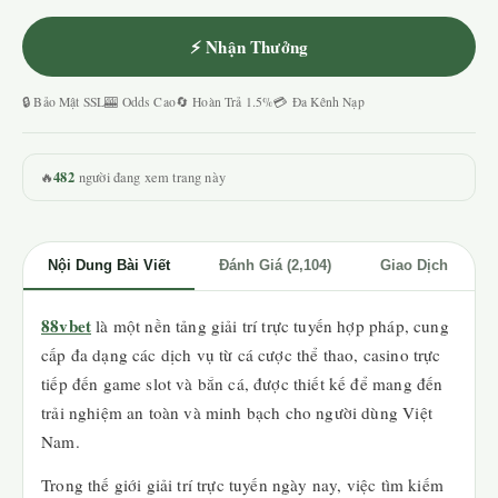
⚡ Nhận Thưởng
🔒 Bảo Mật SSL
🎰 Odds Cao
🔄 Hoàn Trả 1.5%
💳 Đa Kênh Nạp
482
🔥
người đang xem trang này
Nội Dung Bài Viết
Đánh Giá (2,104)
Giao Dịch
88vbet
là một nền tảng giải trí trực tuyến hợp pháp, cung
cấp đa dạng các dịch vụ từ cá cược thể thao, casino trực
tiếp đến game slot và bắn cá, được thiết kế để mang đến
trải nghiệm an toàn và minh bạch cho người dùng Việt
Nam.
Trong thế giới giải trí trực tuyến ngày nay, việc tìm kiếm