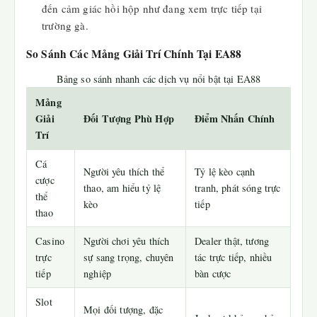
đến cảm giác hồi hộp như đang xem trực tiếp tại
trường gà.
So Sánh Các Mảng Giải Trí Chính Tại EA88
Bảng so sánh nhanh các dịch vụ nổi bật tại EA88
Mảng
Giải
Đối Tượng Phù Hợp
Điểm Nhấn Chính
Trí
Cá
Người yêu thích thể
Tỷ lệ kèo cạnh
cược
thao, am hiểu tỷ lệ
tranh, phát sóng trực
thể
kèo
tiếp
thao
Casino
Người chơi yêu thích
Dealer thật, tương
trực
sự sang trọng, chuyên
tác trực tiếp, nhiều
tiếp
nghiệp
bàn cược
Slot
Mọi đối tượng, đặc