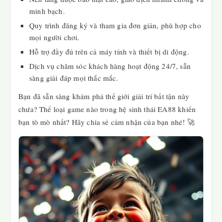
minh bạch.
Quy trình đăng ký và tham gia đơn giản, phù hợp cho
mọi người chơi.
Hỗ trợ đầy đủ trên cả máy tính và thiết bị di động.
Dịch vụ chăm sóc khách hàng hoạt động 24/7, sẵn
sàng giải đáp mọi thắc mắc.
Bạn đã sẵn sàng khám phá thế giới giải trí bất tận này
chưa? Thể loại game nào trong hệ sinh thái EA88 khiến
bạn tò mò nhất? Hãy chia sẻ cảm nhận của bạn nhé! 🚀