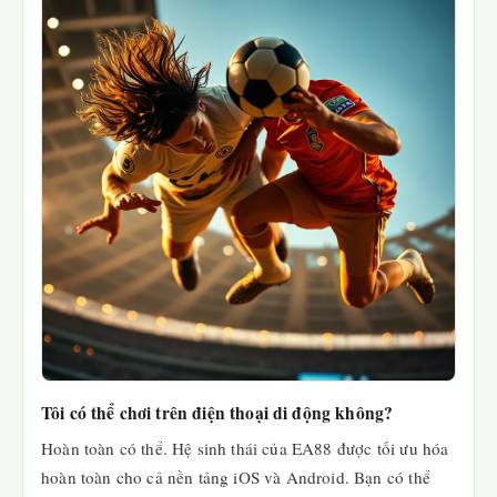
Tôi có thể chơi trên điện thoại di động không?
Hoàn toàn có thể. Hệ sinh thái của EA88 được tối ưu hóa
hoàn toàn cho cả nền tảng iOS và Android. Bạn có thể