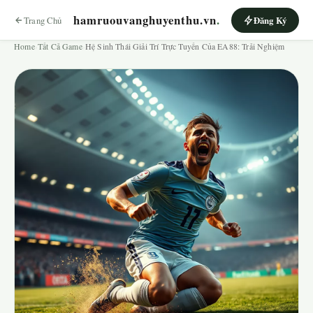
hamruouvanghuyenthu.vn
.
Trang Chủ
Đăng Ký
Home
›
Tất Cả Game
›
Hệ Sinh Thái Giải Trí Trực Tuyến Của EA88: Trải Nghiệm