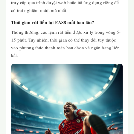
truy cập qua trình duyệt web hoặc tải ứng dụng riêng để
có trải nghiệm mượt mà nhất.
Thời gian rút tiền tại EA88 mất bao lâu?
Thông thường, các lệnh rút tiền được xử lý trong vòng 5-
15 phút. Tuy nhiên, thời gian có thể thay đổi tùy thuộc
vào phương thức thanh toán bạn chọn và ngân hàng liên
kết.