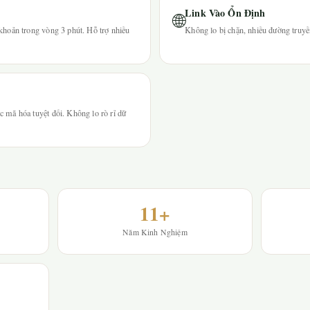
Link Vào Ổn Định
🌐
 khoản trong vòng 3 phút. Hỗ trợ nhiều
Không lo bị chặn, nhiều đường truy
c mã hóa tuyệt đối. Không lo rò rỉ dữ
11+
Năm Kinh Nghiệm