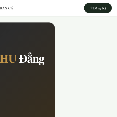
Đăng Ký
BẮN CÁ
HU
Đẳng