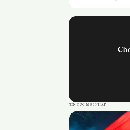
Ch
TIN TỨC MỚI NHẤT