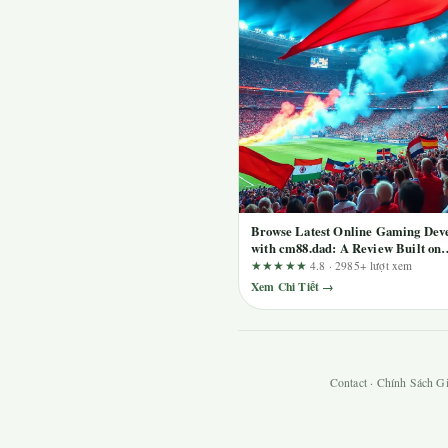
Browse Latest Online Gaming Dev
with cm88.dad: A Review Built on
Verification
★★★★★
4.8 · 2985+ lượt xem
Xem Chi Tiết →
Contact
·
Chính Sách G