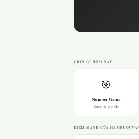
CHƠI GÌ HÔM NAY
🎯
Number Game
Đoán số, xóc đĩa
ĐIỂM MẠNH CỦA HAMRUOUVA