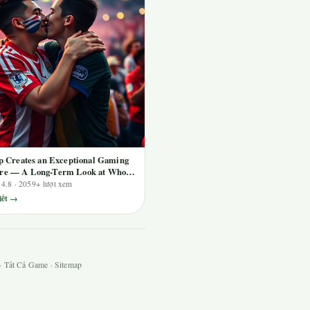
ip Creates an Exceptional Gaming
re — A Long-Term Look at Who
Who Doesn’t
★
4.8 · 2059+ lượt xem
iết →
·
Tất Cả Game
·
Sitemap