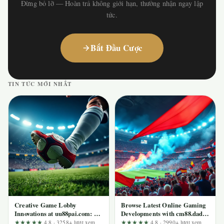
Đừng bỏ lỡ — Hoàn trả không giới hạn, thưởng nhận ngay lập
tức.
Bắt Đầu Cược
TIN TỨC MỚI NHẤT
Creative Game Lobby
Browse Latest Online Gaming
Innovations at uu88pai.com: A
Developments with cm88.dad:
UX-Focused Review
A Review Built on Verification
★★★★★
4.8 · 3258+ lượt xem
★★★★★
4.8 · 2990+ lượt xem