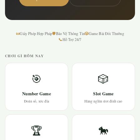
📜
🛡
🎲
Giấy Phép Hợp Pháp
Bảo Vệ Thông Tin
Game Bài Đổi Thưởng
📞
Hỗ Trợ 24/7
CHƠI GÌ HÔM NAY
🎯
🎲
Number Game
Slot Game
Đoán số, xóc đĩa
Hàng nghìn slot đỉnh cao
🏆
🐎