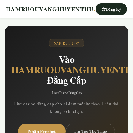
HAMRUOUVANGHUYENTHU
.
Đăng Ký
NẠP RÚT 24/7
Vào
HAMRUOUVANGHUYENTH
Đẳng Cấp
Live Casino Đẳng Cấp
Live casino đẳng cấp cho ai đam mê thể thao. Hiện đại,
không lo bị chặn.
Nhận Freebet
Tin Tức Thể Thao