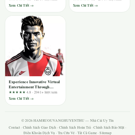
Xem Chi Tiết →
Xem Chi Tiết →
Experience Innovative Virtual
Entertainment Through
w88.trading: A UX Expert’s
★★★★★
4.8 · 2041+ lượt xem
Touchpoint Review
Xem Chi Tiết →
© 2026 HAMRUOUVANGHUYENTHU — Nhà Cái Uy Tín
Contact
·
Chính Sách Giao Dịch
·
Chính Sách Hoàn Trả
·
Chính Sách Bảo Mật
·
Điều Khoản Dịch Vụ
·
Tra Cứu Vé
·
Tất Cả Game
·
Sitemap