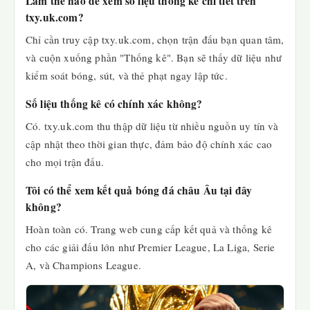
Làm thế nào để xem số liệu thống kê chi tiết trên
txy.uk.com?
Chỉ cần truy cập txy.uk.com, chọn trận đấu bạn quan tâm,
và cuộn xuống phần "Thống kê". Bạn sẽ thấy dữ liệu như
kiểm soát bóng, sút, và thẻ phạt ngay lập tức.
Số liệu thống kê có chính xác không?
Có. txy.uk.com thu thập dữ liệu từ nhiều nguồn uy tín và
cập nhật theo thời gian thực, đảm bảo độ chính xác cao
cho mọi trận đấu.
Tôi có thể xem kết quả bóng đá châu Âu tại đây
không?
Hoàn toàn có. Trang web cung cấp kết quả và thống kê
cho các giải đấu lớn như Premier League, La Liga, Serie
A, và Champions League.