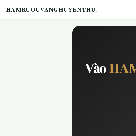
HAMRUOUVANGHUYENTHU
.
Vào
HA