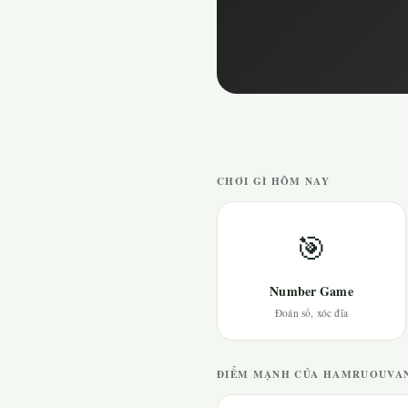
CHƠI GÌ HÔM NAY
🎯
Number Game
Đoán số, xóc đĩa
ĐIỂM MẠNH CỦA HAMRUOUVA