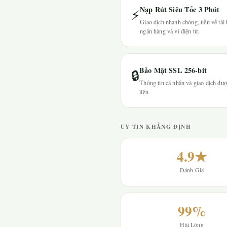
Nạp Rút Siêu Tốc 3 Phút
⚡
Giao dịch nhanh chóng, tiền về tài
ngân hàng và ví điện tử.
Bảo Mật SSL 256-bit
🔒
Thông tin cá nhân và giao dịch đượ
liệu.
UY TÍN KHẲNG ĐỊNH
4.9★
Đánh Giá
99%
Hài Lòng