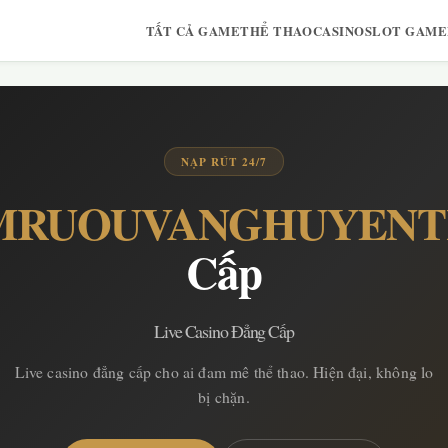
TẤT CẢ GAME
THỂ THAO
CASINO
SLOT GAME
NẠP RÚT 24/7
MRUOUVANGHUYENT
Cấp
Live Casino Đẳng Cấp
Live casino đẳng cấp cho ai đam mê thể thao. Hiện đại, không lo
bị chặn.