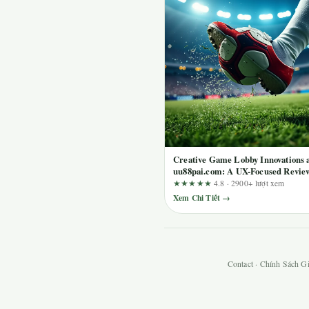
Creative Game Lobby Innovations 
uu88pai.com: A UX-Focused Revie
★★★★★
4.8 · 2900+ lượt xem
Xem Chi Tiết →
Contact
·
Chính Sách G