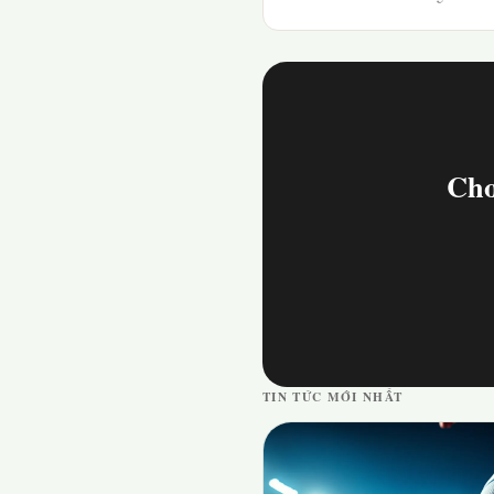
Ch
TIN TỨC MỚI NHẤT