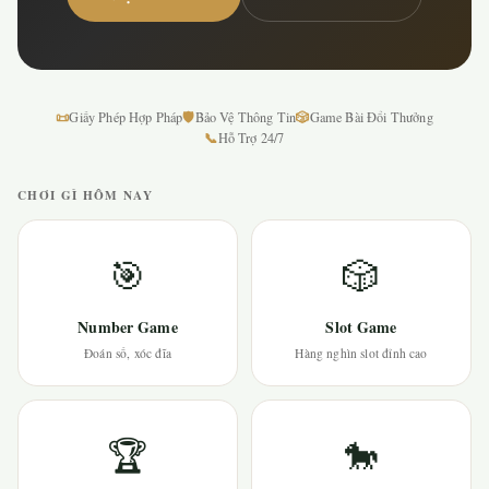
📜
🛡
🎲
Giấy Phép Hợp Pháp
Bảo Vệ Thông Tin
Game Bài Đổi Thưởng
📞
Hỗ Trợ 24/7
CHƠI GÌ HÔM NAY
🎯
🎲
Number Game
Slot Game
Đoán số, xóc đĩa
Hàng nghìn slot đỉnh cao
🏆
🐎