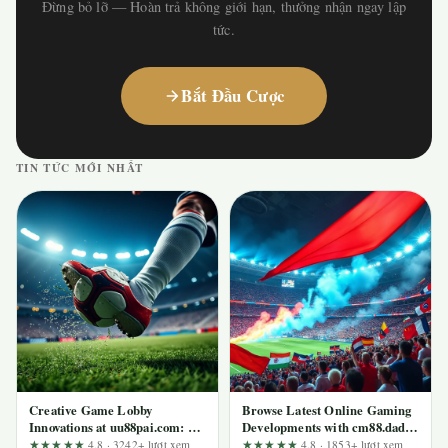
Đừng bỏ lỡ — Hoàn trả không giới hạn, thưởng nhận ngay lập
tức.
Bắt Đầu Cược
TIN TỨC MỚI NHẤT
Creative Game Lobby
Browse Latest Online Gaming
Innovations at uu88pai.com: A
Developments with cm88.dad:
UX-Focused Review
A Review Built on Verification
★★★★★
4.8 · 3242+ lượt xem
★★★★★
4.8 · 1853+ lượt xem