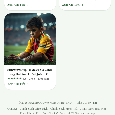
Actually Shows
Xem Chi Tiết →
Xem Chi Tiết →
Sunwin99.vip Review: Cá Cược
Bóng Đá Giao Hữu Quốc Tế Có
Đáng Để Thử?
★★★★★
4.8 · 2768+ lượt xem
Xem Chi Tiết →
© 2026 HAMRUOUVANGHUYENTHU — Nhà Cái Uy Tín
Contact
·
Chính Sách Giao Dịch
·
Chính Sách Hoàn Trả
·
Chính Sách Bảo Mật
·
Điều Khoản Dịch Vụ
·
Tra Cứu Vé
·
Tất Cả Game
·
Sitemap