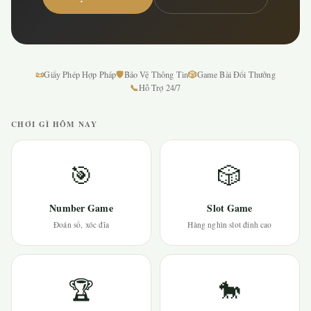
📜
🛡
🎲
Giấy Phép Hợp Pháp
Bảo Vệ Thông Tin
Game Bài Đổi Thưởng
📞
Hỗ Trợ 24/7
CHƠI GÌ HÔM NAY
🎯
🎲
Number Game
Slot Game
Đoán số, xóc đĩa
Hàng nghìn slot đỉnh cao
🏆
🐎