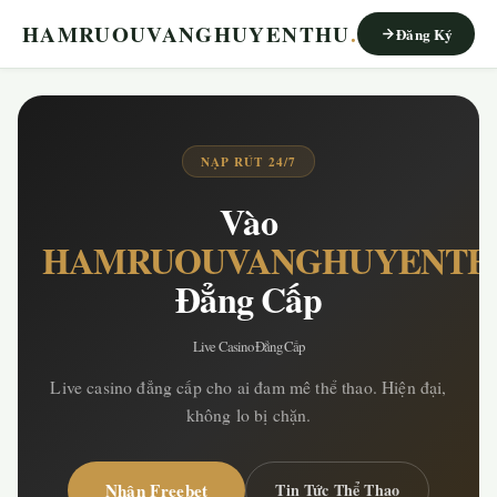
HAMRUOUVANGHUYENTHU
.
Đăng Ký
NẠP RÚT 24/7
Vào
HAMRUOUVANGHUYENTH
Đẳng Cấp
Live Casino Đẳng Cấp
Live casino đẳng cấp cho ai đam mê thể thao. Hiện đại,
không lo bị chặn.
Nhận Freebet
Tin Tức Thể Thao