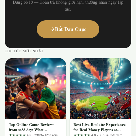
Đừng bỏ lỡ — Hoàn trả không giới hạn, thưởng nhận ngay lập
tức.
Bắt Đầu Cược
TIN TỨC MỚI NHẤT
Top Online Game Reviews
Best Live Roulette Experience
from sc88.day: What
for Real Money Players at
Independent Checking
mm88.observer: A UX Review
★★★★★
4.8 · 2989+ lượt xem
★★★★★
4.8 · 3360+ lượt xem