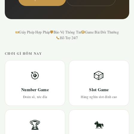
📜
🛡
🎲
Giấy Phép Hợp Pháp
Bảo Vệ Thông Tin
Game Bài Đổi Thưởng
📞
Hỗ Trợ 24/7
CHƠI GÌ HÔM NAY
🎯
🎲
Number Game
Slot Game
Đoán số, xóc đĩa
Hàng nghìn slot đỉnh cao
🏆
🐎