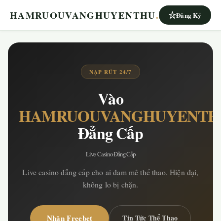
HAMRUOUVANGHUYENTHU
.
Đăng Ký
NẠP RÚT 24/7
Vào
HAMRUOUVANGHUYENTH
Đẳng Cấp
Live Casino Đẳng Cấp
Live casino đẳng cấp cho ai đam mê thể thao. Hiện đại,
không lo bị chặn.
Nhận Freebet
Tin Tức Thể Thao