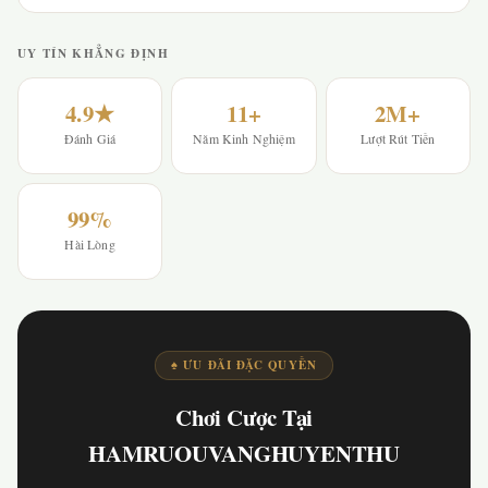
UY TÍN KHẲNG ĐỊNH
4.9★
11+
2M+
Đánh Giá
Năm Kinh Nghiệm
Lượt Rút Tiền
99%
Hài Lòng
♠ ƯU ĐÃI ĐẶC QUYỀN
Chơi Cược Tại
HAMRUOUVANGHUYENTHU