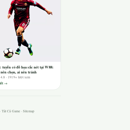
 tuyến có đồ họa sắc nét tại W88:
 nên chọn, ai nên tránh
★
4.8 · 1919+ lượt xem
iết →
·
Tất Cả Game
·
Sitemap