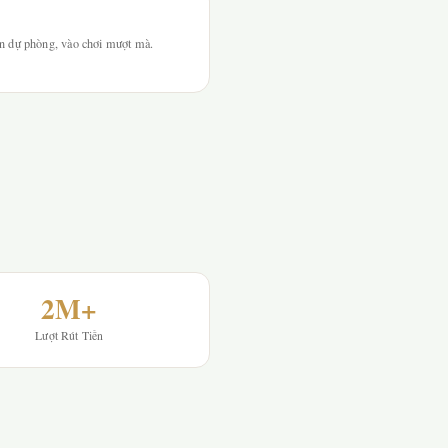
ền dự phòng, vào chơi mượt mà.
2M+
Lượt Rút Tiền