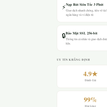
Nạp Rút Siêu Tốc 3 Phút
⚡
Giao dịch nhanh chóng, tiền về tài
ngân hàng và ví điện tử.
Bảo Mật SSL 256-bit
🔒
Thông tin cá nhân và giao dịch đượ
liệu.
UY TÍN KHẲNG ĐỊNH
4.9★
Đánh Giá
99%
Hài Lòng