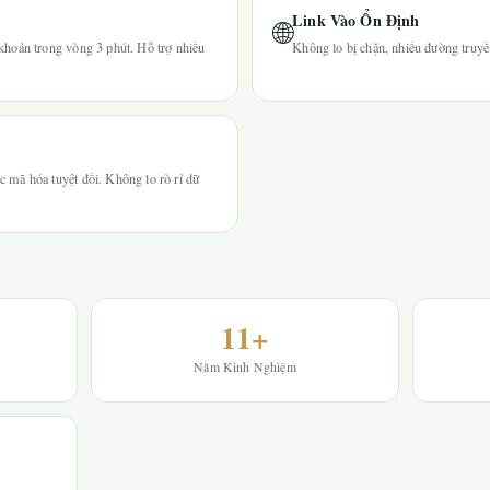
Link Vào Ổn Định
🌐
 khoản trong vòng 3 phút. Hỗ trợ nhiều
Không lo bị chặn, nhiều đường truy
c mã hóa tuyệt đối. Không lo rò rỉ dữ
11+
Năm Kinh Nghiệm