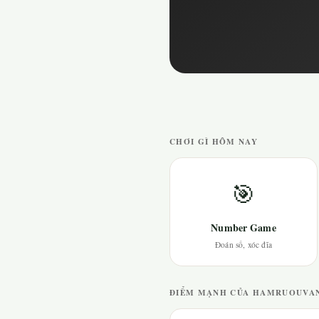
CHƠI GÌ HÔM NAY
🎯
Number Game
Đoán số, xóc đĩa
ĐIỂM MẠNH CỦA HAMRUOUVA