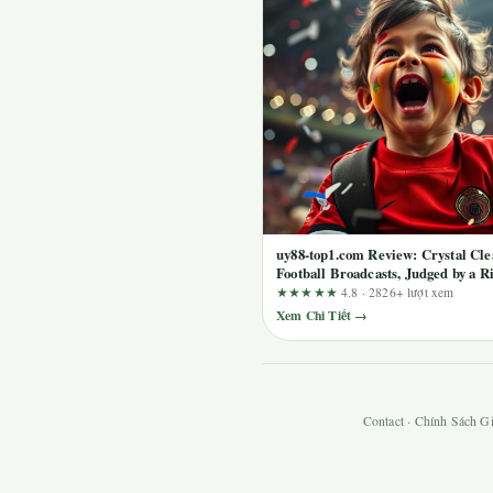
uy88-top1.com Review: Crystal Cle
Football Broadcasts, Judged by a R
Manager&rsquo;s Checklist
★★★★★
4.8 · 2826+ lượt xem
Xem Chi Tiết →
Contact
·
Chính Sách G