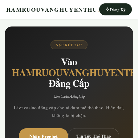
HAMRUOUVANGHUYENTHU
.
Đăng Ký
NẠP RÚT 24/7
Vào
HAMRUOUVANGHUYENTH
Đẳng Cấp
Live Casino Đẳng Cấp
Live casino đẳng cấp cho ai đam mê thể thao. Hiện đại,
không lo bị chặn.
Nhận Freebet
Tin Tức Thể Thao