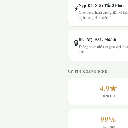
Nạp Rút Siêu Tốc 3 Phút
⚡
Giao dịch nhanh chóng, tiền về tài
ngân hàng và ví điện tử.
Bảo Mật SSL 256-bit
🔒
Thông tin cá nhân và giao dịch đượ
liệu.
UY TÍN KHẲNG ĐỊNH
4.9★
Đánh Giá
99%
Hài Lòng