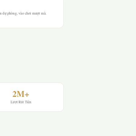
ền dự phòng, vào chơi mượt mà.
2M+
Lượt Rút Tiền