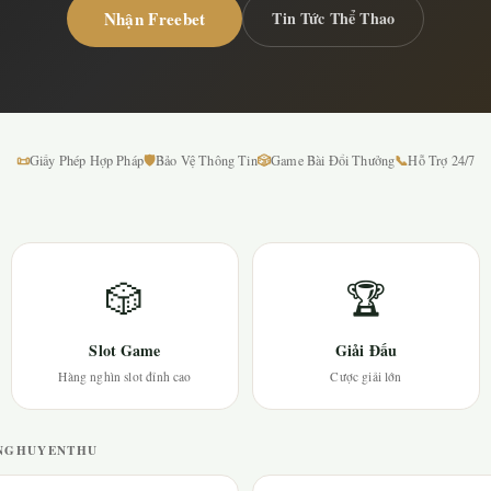
Nhận Freebet
Tin Tức Thể Thao
📜
🛡
🎲
📞
Giấy Phép Hợp Pháp
Bảo Vệ Thông Tin
Game Bài Đổi Thưởng
Hỗ Trợ 24/7
🎲
🏆
Slot Game
Giải Đấu
Hàng nghìn slot đỉnh cao
Cược giải lớn
NGHUYENTHU