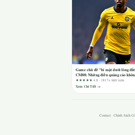
Game chủ đề "bí mật dưới lòng đất
CM88: Những điều quảng cáo khôn
★★★★★
4.8 · 1817+ lượt xem
Xem Chi Tiết →
Contact
·
Chính Sách G