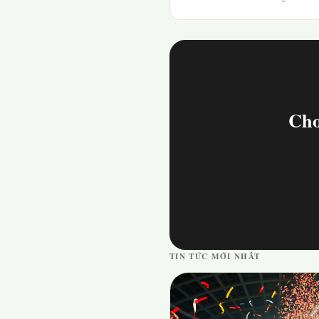
Ch
TIN TỨC MỚI NHẤT