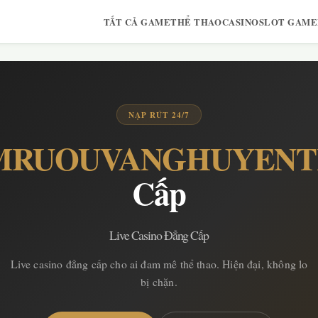
TẤT CẢ GAME
THỂ THAO
CASINO
SLOT GAME
NẠP RÚT 24/7
MRUOUVANGHUYENT
Cấp
Live Casino Đẳng Cấp
Live casino đẳng cấp cho ai đam mê thể thao. Hiện đại, không lo
bị chặn.