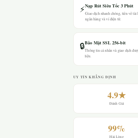
Nạp Rút Siêu Tốc 3 Phút
⚡
Giao dịch nhanh chóng, tiền về tài
ngân hàng và ví điện tử.
Bảo Mật SSL 256-bit
🔒
Thông tin cá nhân và giao dịch đượ
liệu.
UY TÍN KHẲNG ĐỊNH
4.9★
Đánh Giá
99%
Hài Lòng