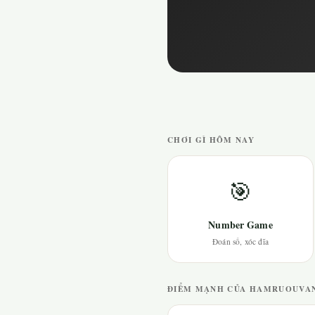
CHƠI GÌ HÔM NAY
🎯
Number Game
Đoán số, xóc đĩa
ĐIỂM MẠNH CỦA HAMRUOUVA