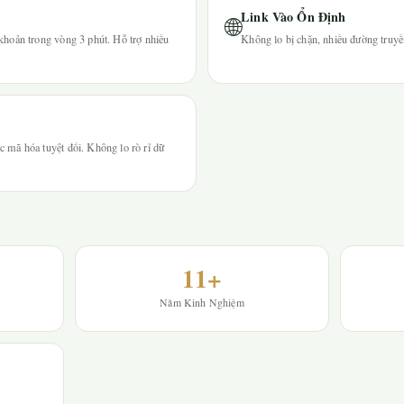
Link Vào Ổn Định
🌐
 khoản trong vòng 3 phút. Hỗ trợ nhiều
Không lo bị chặn, nhiều đường truy
c mã hóa tuyệt đối. Không lo rò rỉ dữ
11+
Năm Kinh Nghiệm