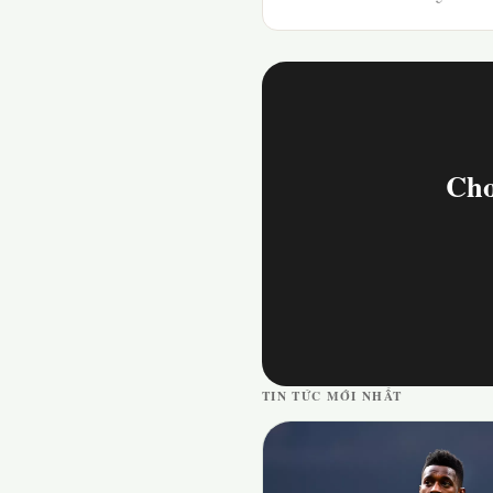
Ch
TIN TỨC MỚI NHẤT