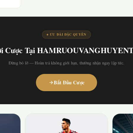
♠ ƯU ĐÃI ĐẶC QUYỀN
ơi Cược Tại HAMRUOUVANGHUYEN
Đừng bỏ lỡ — Hoàn trả không giới hạn, thưởng nhận ngay lập tức.
Bắt Đầu Cược