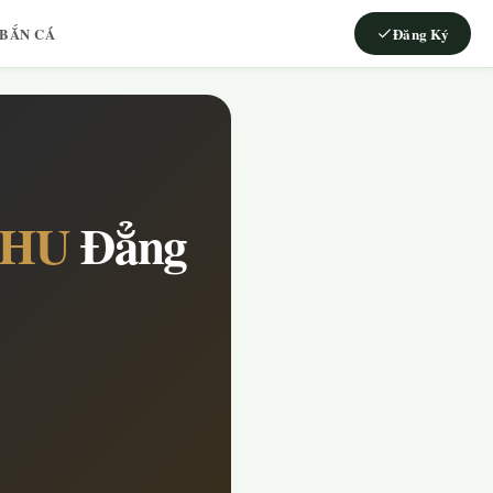
Đăng Ký
BẮN CÁ
HU
Đẳng