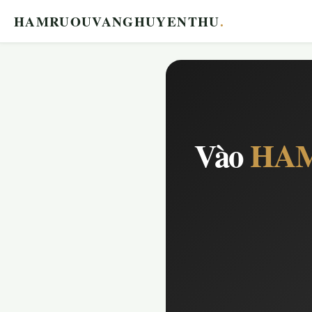
HAMRUOUVANGHUYENTHU
.
Vào
HA